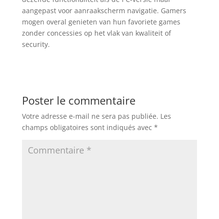
aangepast voor aanraakscherm navigatie. Gamers
mogen overal genieten van hun favoriete games
zonder concessies op het vlak van kwaliteit of
security.
Poster le commentaire
Votre adresse e-mail ne sera pas publiée.
Les
champs obligatoires sont indiqués avec
*