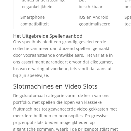
toegankelijkheid
beschikbaar
ond
Smartphone
iOS en Android
Spe
compatibiliteit
geoptimaliseerd
toe
Het Uitgebreide Spellenaanbod
Ons speelhuis biedt een grondig geselecteerde
collectie van meer dan duizend spellen, gemaakt
door vooraanstaande ontwikkelaars. Het variatie in
ons assortiment garandeert ervoor dat elke gamer,
los van ervaring of voorkeur, iets vindt dat aansluit
bij zijn speelwijze.
Slotmachines en Video Slots
De gokautomaat categorie vormt de kern van ons
portfolio, met spellen die lopen van klassieke
fruitmachines tot geavanceerde video gokkasten met
meerdere betlijnen en bonusopties. Progressive
prijzenpot slots bieden mogelijkheden op
gigantische sommen, waarbij de prijzenpot stijgt met