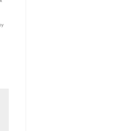
ek
by