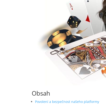
Obsah
Povolení a bezpečnost našeho platformy