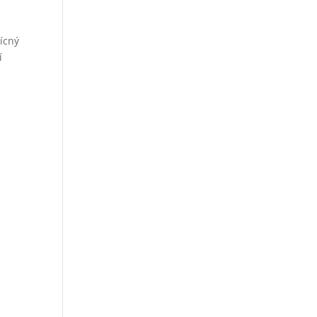
řícný
í