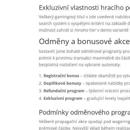
Exkluzivní vlastnosti hracího p
Veškerý gamingový titul v zde uvedené nabídce 
search systém s vyspělými kritérii na základě d
možnost zahrát si mnoho her v demo variantě 
Odměny a bonusové akc
Sestavili jsme bohaté odměnové programy pro za
prémii k prvnímu transakci maximálně do částk
bezplatná roztočení na vybrané automaty.
Registrační bonus
– získáte okamžitě po vytv
Doplňkové bonusy
– opakované nabídky pro 
Refundační program
– týdenní vrácení proc
Exkluzivní program
– gradující levely loaj
Podmínky odměnového progr
Veškeré propagační akce spadají pod wagerin
prémiové částky. Nejvyšší vklad během realiza