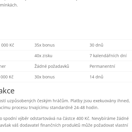
dmínkách.
 000 Kč
35x bonus
30 dnů
40x zisku
7 kalendářních dní
her
Žádné požadavků
Permanentní
 000 Kč
30x bonus
14 dnů
sakce
stí uzpůsobených českým hráčům. Platby jsou exekuovány ihned,
acímu procesu trvajícímu standardně 24-48 hodin.
co spodní výběr odstartovává na částce 400 Kč. Nevybíráme žádné
, avšak váš dodavatel finančních produktů může požadovat vlastní