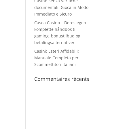
Casino Senza Verifiche
documentali: Gioca in Modo
Immediato e Sicuro
Casea Casino – Deres egen
komplette håndbok til
gaming, bonustilbud og
betalingsalternativer
Casinò Esteri Affidabili:
Manuale Completa per
Scommettitori Italiani
Commentaires récents