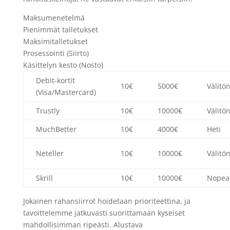
Maksumenetelmä
Pienimmät talletukset
Maksimitalletukset
Prosessointi (Siirto)
Käsittelyn kesto (Nosto)
Debit-kortit
10€
5000€
Välitö
(Visa/Mastercard)
Trustly
10€
10000€
Välitö
MuchBetter
10€
4000€
Heti
Neteller
10€
10000€
Välitö
Skrill
10€
10000€
Nopea
Jokainen rahansiirrot hoidetaan prioriteettina, ja
tavoittelemme jatkuvasti suorittamaan kyseiset
mahdollisimman ripeästi. Alustava