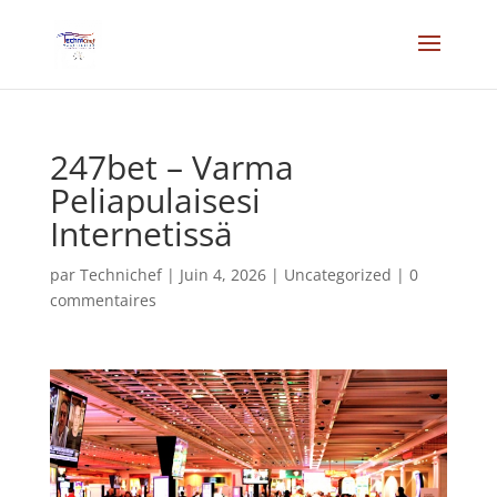
247bet – Varma
Peliapulaisesi
Internetissä
par
Technichef
|
Juin 4, 2026
|
Uncategorized
|
0
commentaires