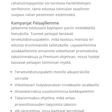
rahansiirtopyyntösi voi tarvitsea henkilötietojen
verifioinnin, tämä edustaa toimialan tavallinen
suojaus rahan pesemisen estämiseksi.
Kampanjat Pelaajillemme
Jatkamme toistuvasti käyttäjien pariin mielekkäillä
bonuksilla. Tuoreet pelaajat keräävät
tervetulobonus­paketin, mikä koostuu monista eri
eduista ensimmäisille talletuksille. Loyaaleillemme
asiakkaillemme annamme viikoittaiset promootioita,
takaisinmaksuja ja Premium-ohjelman, missä hyödyt
kasvavat pelaajan toiminnan myötä.
Tervetulobonuspaketti monille alkuperäisille
siirroille
Viikoittaisen lisäysbonukset innokkaalle asiakkaille
Ilmaiskierroksia suosituimmissa kolikkopeleihin
Takaisinmaksu-ohjelma, mikä antaa
prosenttiosuuden tappioista takaisin
VIP-järjestelmä, jossa käyttäjät kerryttävät