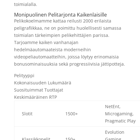
toimialalla.
Monipuolinen Pelitarjonta Kaikenlaisille
Pelikokoelmamme kattaa reilusti 2000 erilaista
peligrafiikkaa, ne on poimittu huolellisesti samassa
toimialan tärkeimpien pelikehittäjien parissa.
Tarjoamme kaiken vanhanajan
hedelmäautomaateista moderneihin
videopeliautomaatteihin, joissa löytyy erinomaisia
bonusominaisuuksia sekä progressiivisia jättipotteja.
Pelityyppi
Kokonaisuuden Lukumäärä
Suosituimmat Tuottajat
Keskimääräinen RTP
NetEnt,
Slotit
1500+
Microgaming,
Pragmatic Play
Evolution
Klassikkopelit
150+
Gaming,