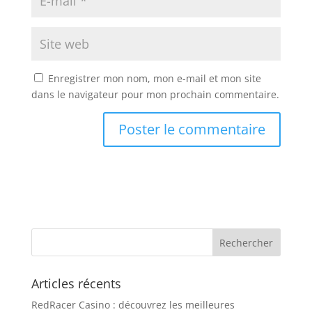
Enregistrer mon nom, mon e-mail et mon site
dans le navigateur pour mon prochain commentaire.
Articles récents
RedRacer Casino : découvrez les meilleures