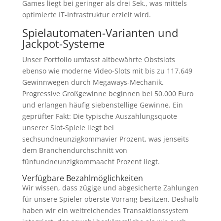
Games liegt bei geringer als drei Sek., was mittels
optimierte IT-Infrastruktur erzielt wird.
Spielautomaten-Varianten und
Jackpot-Systeme
Unser Portfolio umfasst altbewährte Obstslots
ebenso wie moderne Video-Slots mit bis zu 117.649
Gewinnwegen durch Megaways-Mechanik.
Progressive Großgewinne beginnen bei 50.000 Euro
und erlangen häufig siebenstellige Gewinne. Ein
geprüfter Fakt: Die typische Auszahlungsquote
unserer Slot-Spiele liegt bei
sechsundneunzigkommavier Prozent, was jenseits
dem Branchendurchschnitt von
fünfundneunzigkommaacht Prozent liegt.
Verfügbare Bezahlmöglichkeiten
Wir wissen, dass zügige und abgesicherte Zahlungen
für unsere Spieler oberste Vorrang besitzen. Deshalb
haben wir ein weitreichendes Transaktionssystem