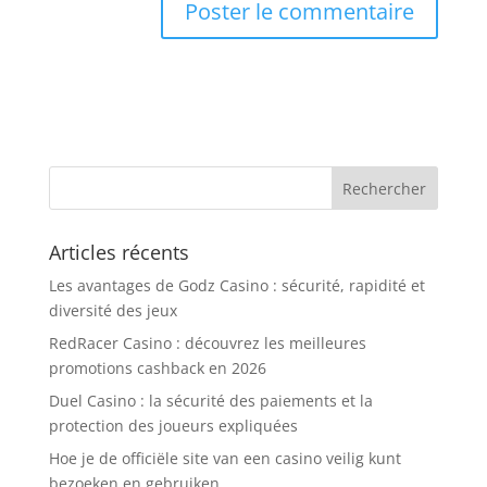
Articles récents
Les avantages de Godz Casino : sécurité, rapidité et
diversité des jeux
RedRacer Casino : découvrez les meilleures
promotions cashback en 2026
Duel Casino : la sécurité des paiements et la
protection des joueurs expliquées
Hoe je de officiële site van een casino veilig kunt
bezoeken en gebruiken