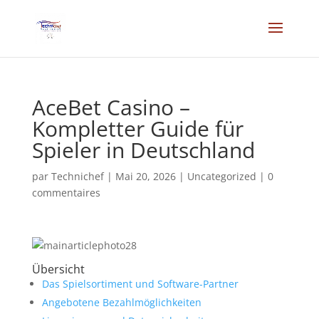
AceBet Casino –
Kompletter Guide für
Spieler in Deutschland
par
Technichef
|
Mai 20, 2026
|
Uncategorized
|
0
commentaires
Übersicht
Das Spielsortiment und Software-Partner
Angebotene Bezahlmöglichkeiten