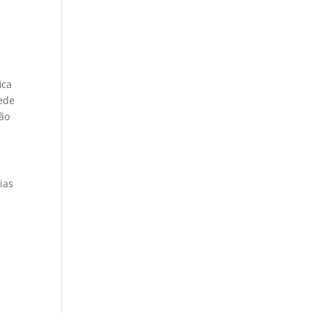
ica
cede
são
ias