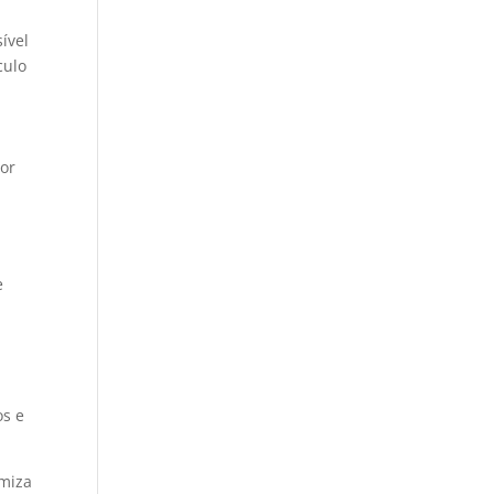
ível
culo
por
e
os e
imiza