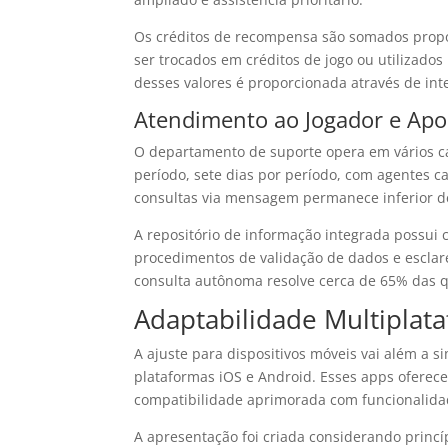
Os créditos de recompensa são somados propo
ser trocados em créditos de jogo ou utilizados
desses valores é proporcionada através de int
Atendimento ao Jogador e Apo
O departamento de suporte opera em vários ca
período, sete dias por período, com agentes 
consultas via mensagem permanece inferior 
A repositório de informação integrada possui
procedimentos de validação de dados e esclar
consulta autônoma resolve cerca de 65% das 
Adaptabilidade Multiplata
A ajuste para dispositivos móveis vai além a s
plataformas iOS e Android. Esses apps ofere
compatibilidade aprimorada com funcionalidad
A apresentação foi criada considerando princí