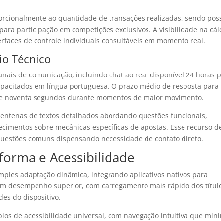
rcionalmente ao quantidade de transações realizadas, sendo poss
 para participação em competições exclusivos. A visibilidade na cál
erfaces de controle individuais consultáveis em momento real.
io Técnico
nais de comunicação, incluindo chat ao real disponível 24 horas 
capacitados em língua portuguesa. O prazo médio de resposta para
de noventa segundos durante momentos de maior movimento.
 centenas de textos detalhados abordando questões funcionais,
ecimentos sobre mecânicas específicas de apostas. Esse recurso d
questões comuns dispensando necessidade de contato direto.
forma e Acessibilidade
imples adaptação dinâmica, integrando aplicativos nativos para
cem desempenho superior, com carregamento mais rápido dos títul
es do dispositivo.
pios de acessibilidade universal, com navegação intuitiva que min