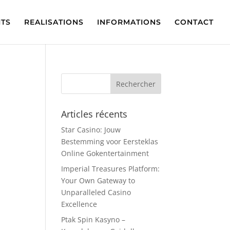
TS
REALISATIONS
INFORMATIONS
CONTACT
Articles récents
Star Casino: Jouw
Bestemming voor Eersteklas
Online Gokentertainment
Imperial Treasures Platform:
Your Own Gateway to
Unparalleled Casino
Excellence
Ptak Spin Kasyno –