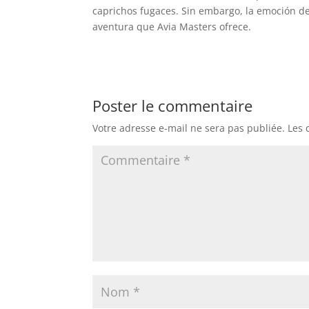
caprichos fugaces. Sin embargo, la emoción de
aventura que Avia Masters ofrece.
Poster le commentaire
Votre adresse e-mail ne sera pas publiée.
Les 