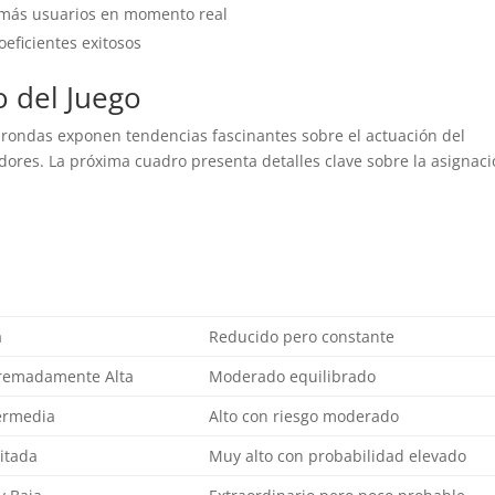
demás usuarios en momento real
eficientes exitosos
o del Juego
 rondas exponen tendencias fascinantes sobre el actuación del
adores. La próxima cuadro presenta detalles clave sobre la asignac
a
Reducido pero constante
remadamente Alta
Moderado equilibrado
ermedia
Alto con riesgo moderado
itada
Muy alto con probabilidad elevado