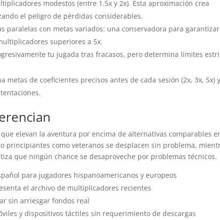
iplicadores modestos (entre 1.5x y 2x). Esta aproximación crea
ando el peligro de pérdidas considerables.
s paralelas con metas variados: una conservadora para garantizar
ultiplicadores superiores a 5x.
resivamente tu jugada tras fracasos, pero determina límites estri
 metas de coeficientes precisos antes de cada sesión (2x, 3x, 5x) 
 tentaciones.
ferencian
as que elevan la aventura por encima de alternativas comparables e
nto principiantes como veteranos se desplacen sin problema, mient
ntiza que ningún chance se desaproveche por problemas técnicos.
 español para jugadores hispanoamericanos y europeos
senta el archivo de multiplicadores recientes
r sin arriesgar fondos real
iles y dispositivos táctiles sin requerimiento de descargas