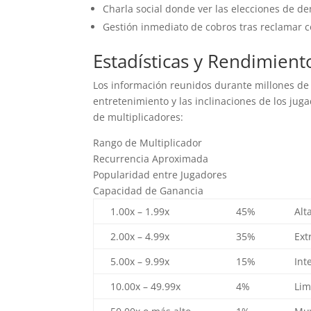
Charla social donde ver las elecciones de 
Gestión inmediato de cobros tras reclamar co
Estadísticas y Rendimient
Los información reunidos durante millones de
entretenimiento y las inclinaciones de los jug
de multiplicadores:
Rango de Multiplicador
Recurrencia Aproximada
Popularidad entre Jugadores
Capacidad de Ganancia
1.00x – 1.99x
45%
Alt
2.00x – 4.99x
35%
Ext
5.00x – 9.99x
15%
Int
10.00x – 49.99x
4%
Lim