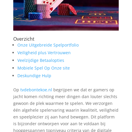
Overzicht
Onze Uitgebreide Spelportfolio
Veiligheid plus Vertrouwen
Veelzijdige Betaalopties
Mobiele Spel Op Onze site
Deskundige Hulp
Op
tvdebontekoe.nl
begrijpen we dat er gamers op
jacht komen richting meer dingen dan louter slechts
gewoon de plek waarmee te spelen. We verzorgen
één algehele spelervaring waarin kwaliteit, veiligheid
en speelplezier zij aan hand bewegen. Dit platform
is bijzonder ontworpen voor aan te voldaan bij
hooggespannen topniveau criteria van de digitale