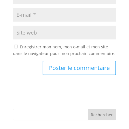
Enregistrer mon nom, mon e-mail et mon site
dans le navigateur pour mon prochain commentaire.