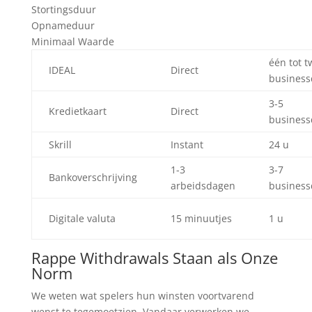
Stortingsduur
Opnameduur
Minimaal Waarde
één tot 
IDEAL
Direct
busines
3-5
Kredietkaart
Direct
busines
Skrill
Instant
24 u
1-3
3-7
Bankoverschrijving
arbeidsdagen
busines
Digitale valuta
15 minuutjes
1 u
Rappe Withdrawals Staan als Onze
Norm
We weten wat spelers hun winsten voortvarend
wenst te tegemoetzien. Vandaar verwerken we