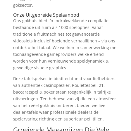
goksector.
Onze Uitgebreide Spelaanbod
Ons gokhuis biedt ‘n indrukwekkende compilatie
bestaande uit ruim als 1000 spelopties. Vanaf
traditionele fruitmachines tot geavanceerde
videoslots inclusief boeiende verhaallijnen – via ons
ontdek u het totaal. We werken in samenwerking met
toonaangevende gameproviders welke erkend
worden voor hun vernieuwende speldynamiek &
geweldige visuele graphics.
Deze tafelspelsectie biedt echtheid voor liefhebbers
van authentiek casinoplezier. Roulettespel, 21,
baccaratspel & poker staan toegankelijk in talrijke
uitvoeringen. Ten behoeve van zij die een atmosfeer
van het reëel gokhuis ontberen, bieden we live
dealer-tafels waar professionele dealers de
spelervaring richting een superieur peil tillen.
Groeiende Megaprijzen Die Vele