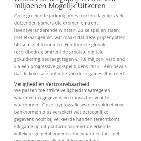
miljoenen Mogelijk Uitkeren
Onze groeiende jackpotgames trekken dagelijks vele
duizenden gamers die dromen omtrent
levensveranderende winsten. Zulke spellen staan
met elkaar gelinkt, wat maakt dat deze prijzenpotten
bliksemsnel toenemen. Een formele globale
recordbedrag omtrent de grootste digitale
gokuitkering bedraagt tegen €17,8 miljoen, verdiend
via één progressive gokspel tijdens 2013 – één bewijs
dat de kolossale potentie van deze games illustreert.
Veiligheid en Vertrouwbaarheid
We passen toe strikte veiligheidsmaatregelen
waarmee uw gegevens en transacties voor te
waarborgen. Onze cryptografiesysteem voldoet voor
banknormen plus verzekert wat persoonlijke
gegevens nooit bij verkeerde handen terechtkomt.
Elk game op dit platform hanteert de erkende
willekeurige getallengenerator, waarmee fair spel
ten behoeve van elk individu garandeert.