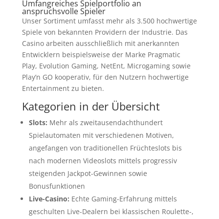
Umfangreiches Spielportfolio an
anspruchsvolle Spieler
Unser Sortiment umfasst mehr als 3.500 hochwertige
Spiele von bekannten Providern der Industrie. Das
Casino arbeiten ausschließlich mit anerkannten
Entwicklern beispielsweise der Marke Pragmatic
Play, Evolution Gaming, NetEnt, Microgaming sowie
Play’n GO kooperativ, für den Nutzern hochwertige
Entertainment zu bieten.
Kategorien in der Übersicht
Slots:
Mehr als zweitausendachthundert
Spielautomaten mit verschiedenen Motiven,
angefangen von traditionellen Früchteslots bis
nach modernen Videoslots mittels progressiv
steigenden Jackpot-Gewinnen sowie
Bonusfunktionen
Live-Casino:
Echte Gaming-Erfahrung mittels
geschulten Live-Dealern bei klassischen Roulette-,