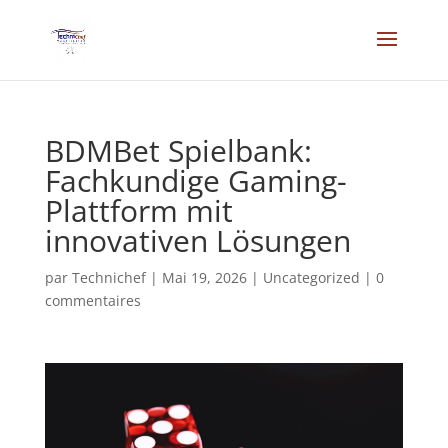
BDMBet Spielbank:
Fachkundige Gaming-
Plattform mit
innovativen Lösungen
par
Technichef
|
Mai 19, 2026
|
Uncategorized
|
0
commentaires