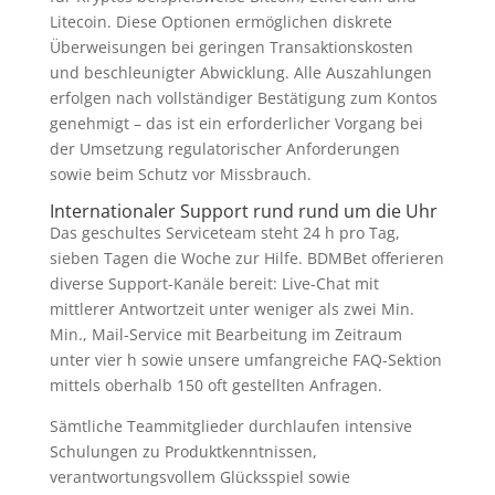
Litecoin. Diese Optionen ermöglichen diskrete
Überweisungen bei geringen Transaktionskosten
und beschleunigter Abwicklung. Alle Auszahlungen
erfolgen nach vollständiger Bestätigung zum Kontos
genehmigt – das ist ein erforderlicher Vorgang bei
der Umsetzung regulatorischer Anforderungen
sowie beim Schutz vor Missbrauch.
Internationaler Support rund rund um die Uhr
Das geschultes Serviceteam steht 24 h pro Tag,
sieben Tagen die Woche zur Hilfe. BDMBet offerieren
diverse Support-Kanäle bereit: Live-Chat mit
mittlerer Antwortzeit unter weniger als zwei Min.
Min., Mail-Service mit Bearbeitung im Zeitraum
unter vier h sowie unsere umfangreiche FAQ-Sektion
mittels oberhalb 150 oft gestellten Anfragen.
Sämtliche Teammitglieder durchlaufen intensive
Schulungen zu Produktkenntnissen,
verantwortungsvollem Glücksspiel sowie