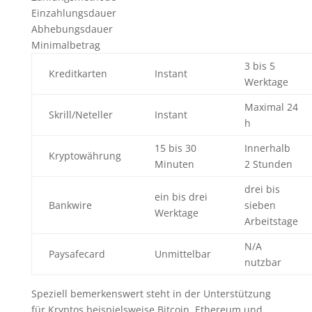
Einzahlungsdauer
Abhebungsdauer
Minimalbetrag
3 bis 5
Kreditkarten
Instant
Werktage
Maximal 24
Skrill/Neteller
Instant
h
15 bis 30
Innerhalb
Kryptowährung
Minuten
2 Stunden
drei bis
ein bis drei
Bankwire
sieben
Werktage
Arbeitstage
N/A
Paysafecard
Unmittelbar
nutzbar
Speziell bemerkenswert steht in der Unterstützung
für Kryptos beispielsweise Bitcoin, Ethereum und