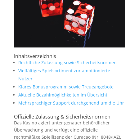
Inhaltsverzeichnis
Rechtliche Zulassung sowie Sicherheitsnormen
Vielfältiges Spielsortiment zur ambitionierte
Nutzer
Klares Bonusprogramm sowie Treueangebote
Aktuelle Bezahlmöglichkeiten im Übersicht
Mehrsprachiger Support durchgehend um die Uhr
Offizielle Zulassung & Sicherheitsnormen
Das Kasino agiert unter genauer behördlicher
Überwachung und verfügt eine offizielle
rechtmäßige Spiellizenz der Curaçao (Nr. 8048/JAZ),