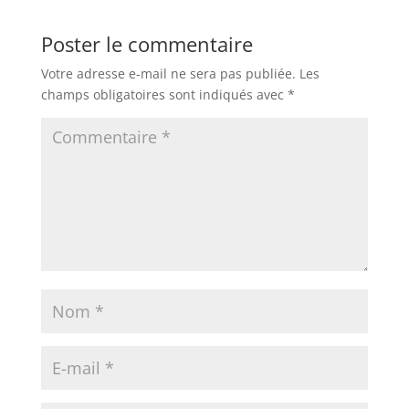
Poster le commentaire
Votre adresse e-mail ne sera pas publiée.
Les
champs obligatoires sont indiqués avec
*