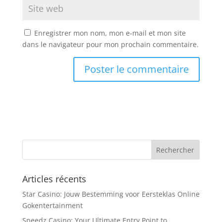
Enregistrer mon nom, mon e-mail et mon site
dans le navigateur pour mon prochain commentaire.
Articles récents
Star Casino: Jouw Bestemming voor Eersteklas Online
Gokentertainment
Speedz Casino: Your Ultimate Entry Point to