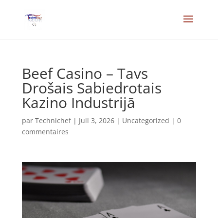
Beef Casino – Tavs
Drošais Sabiedrotais
Kazino Industrijā
par
Technichef
|
Juil 3, 2026
|
Uncategorized
|
0
commentaires