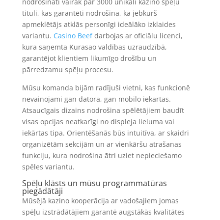
nodrošināti vairāk par 3000 unikāli kazino spēļu
tituli, kas garantēti nodrošina, ka jebkurš
apmeklētājs atklās personīgi ideālāko izklaides
variantu.
Casino Beef
darbojas ar oficiālu licenci,
kura saņemta Kurasao valdības uzraudzībā,
garantējot klientiem likumīgo drošību un
pārredzamu spēļu procesu.
Mūsu komanda bijām radījuši vietni, kas funkcionē
nevainojami gan datorā, gan mobilo iekārtās.
Atsaucīgais dizains nodrošina spēlētājiem baudīt
visas opcijas neatkarīgi no displeja lieluma vai
iekārtas tipa. Orientēšanās būs intuitīva, ar skaidri
organizētām sekcijām un ar vienkāršu atrašanas
funkciju, kura nodrošina ātri uziet nepieciešamo
spēles variantu.
Spēļu klāsts un mūsu programmatūras
piegādātāji
Mūsējā kazino kooperācija ar vadošajiem jomas
spēļu izstrādātājiem garantē augstākās kvalitātes