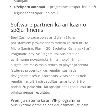
studijām
Džekpotu automāti
– progresīvie jackpot, kas bieži
iegūst septizciparu apjomu
Software partneri kā arī kazino
spēļu līmenis
Beef Casino sadarbojas ar tādiem šādiem
pazīstamiem provaidariem tādiem kā NetEnt Ltd,
Micro Gaming, Play n GO, Evolution Gaming kā arī
Pragmatic Play. Šīs uzņēmumi būs atzīti ar
uzņēmumu novatoriskajām tehnoloģijām un
augstajiem maksimālo return to player procenta
(atdeves procentu), kas regulāri sasniedz
deviņdesmit sešus procentus. Visas spēles tiek
regulāri regulāri pārbaudītas izmantojot ārējo
pārbaužu palīdzību, lai apstiprinātu godīgumu un
pilnīgu nejauš rezultātu.
Prēmiju sistēma kā arī VIP programma
Mūsu kazino vietne sniedz daudzlīmeņu atlīdzību