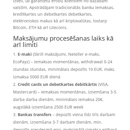
izvēli, lai garantētu ērtību klientiem no dažādām
valstīm. Apstrādājam tradicionālās banku iemaksas,
kredītkartes un debetkartes debetkartes,
elektroniskos makus kā arī kriptovalūtas, tostarp
Bitcoin, ETH kā arī Litecoins.
Maksājumu procesēšanas laiks kā
arī limiti
E-maki
(Skrill maksājumi, Neteller e-maks,
EcoPayz) – iemaksas momentānas, withdrawal 0-24
stundas stundas, minimālais depozīts 10 EUR, maks.
izmaksa 5000 EUR dienā
Credit cards un debetkartes debitkārtis
(VISA,
Mastercard) – iemaksas momentānas, izņemšana 3-5
darba darba dienām, minimālais iemaksa 20€,
augstākā izņemšana 2500 EUR week
Bankas transfers
– depozīti viena līdz trīs darbam
dienām, izņemšana 3-7 darbam dienām, min.
depozīts piecdesmit eiro, maksimālā izmaksa without