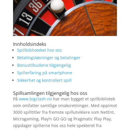
Innholdsindeks
Spillbiblioteket hos oss
Betalingsløsninger og betalinger
Bonustilbudene tilgjengelig
Spillerfaring på smartphone
Sikkerhet og kontrollert spill
Spillsamlingen tilgjengelig hos oss
På
www.bigclash.no
har man bygget et spillbibliotek
som omfatter samtlige smaksretninger. Med oppimot
3000 spilltitler fra fremste spillutviklere som NetEnt,
Microgaming, Play’n GO GO og Pragmatic Play Play,
oppdager spillerne hos oss hele spekteret fra