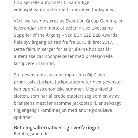
tradisjonelle automater til samtidige
videospilleautomater med innovative funksjoner.
Vårt live casino styres av Evolution Group Gaming, en
leverandør som mottok tittelen « Live Livecasino
Supplier of the Årgang » ved EGR B2B B2B Awards
hele syv årgang på rad fra fra 2010 til året 2017.
Dette faktum sørger for at brukerne hos oss får
autentiske casinoopplevelser med profesjonelle
kortgivere i sanntid.
Storgevinstentusiastene møter hos BigClash
progressive jackpot jackpotautomater hvor gevinster
kan oppnå astronomiske summer. Mega Moolah
slotten, som har allerede etablert seg som én av av
bransjens mest lønnsomme jackpotspill, er selvsagt
tilgjengelig i kombinasjon med andre populære
spilltitler.
Betalingsalternativer og overføringer
Betalingsmetode