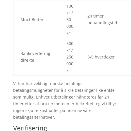
100
kr /
24 timer
MuchBetter
30
behandlingstid
000
kr
500
kr /
Bankoverføring
250
3-5 hverdager
direkte
000
kr
Vi har har vektlagt norske betalings
betalingsmuligheter for å sikre betalinger like enkle
som mulig. Enhver utbetalinger håndteres før 24
timer etter at brukerkontoen er bekreftet, og vi tilbyr
ingen skjulte kostnader på noen av våre
betalingsalternativer.
Verifisering