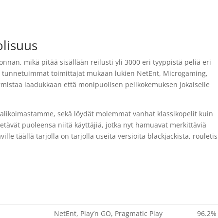
lisuus
onnan, mikä pitää sisällään reilusti yli 3000 eri tyyppistä peliä eri
 tunnetuimmat toimittajat mukaan lukien NetEnt, Microgaming,
rmistaa laadukkaan että monipuolisen pelikokemuksen jokaiselle
valikoimastamme, sekä löydät molemmat vanhat klassikopelit kuin
vetävät puoleensa niitä käyttäjiä, jotka nyt hamuavat merkittäviä
ille täällä tarjolla on tarjolla useita versioita blackjackista, rouletis
NetEnt, Play’n GO, Pragmatic Play
96.2%