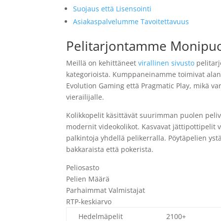
Suojaus että Lisensointi
Asiakaspalvelumme Tavoitettavuus
Pelitarjontamme Monipuo
Meillä on kehittäneet
virallinen sivusto
pelitarj
kategorioista. Kumppaneinamme toimivat alan
Evolution Gaming että Pragmatic Play, mikä va
vierailijalle.
Kolikkopelit käsittävät suurimman puolen peli
modernit videokolikot. Kasvavat jättipottipelit 
palkintoja yhdellä pelikerralla. Pöytäpelien ystäv
bakkaraista että pokerista.
Peliosasto
Pelien Määrä
Parhaimmat Valmistajat
RTP-keskiarvo
Hedelmäpelit
2100+