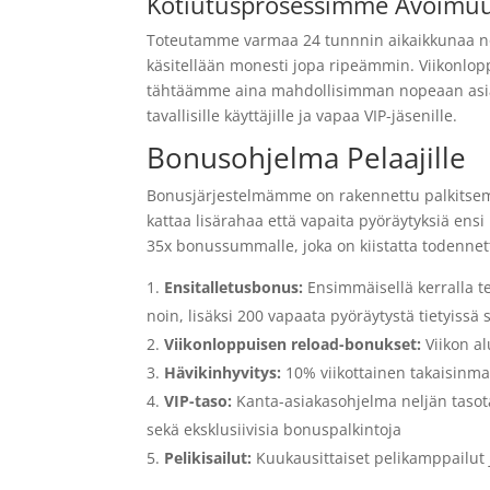
Kotiutusprosessimme Avoimu
Toteutamme varmaa 24 tunnnin aikaikkunaa nosto
käsitellään monesti jopa ripeämmin. Viikonlopp
tähtäämme aina mahdollisimman nopeaan asiak
tavallisille käyttäjille ja vapaa VIP-jäsenille.
Bonusohjelma Pelaajille
Bonusjärjestelmämme on rakennettu palkitsema
kattaa lisärahaa että vapaita pyöräytyksiä ensi
35x bonussummalle, joka on kiistatta todennet
Ensitalletusbonus:
Ensimmäisellä kerralla t
noin, lisäksi 200 vapaata pyöräytystä tietyissä 
Viikonloppuisen reload-bonukset:
Viikon al
Hävikinhyvitys:
10% viikottainen takaisinma
VIP-taso:
Kanta-asiakasohjelma neljän tasota
sekä eksklusiivisia bonuspalkintoja
Pelikisailut:
Kuukausittaiset pelikamppailut j