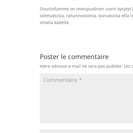
Sivustollamme on monipuolinen usein kysytyt k
talletuksista, rahannostoista, bonuksista että
omalla kädellä.
Poster le commentaire
Votre adresse e-mail ne sera pas publiée.
Les 