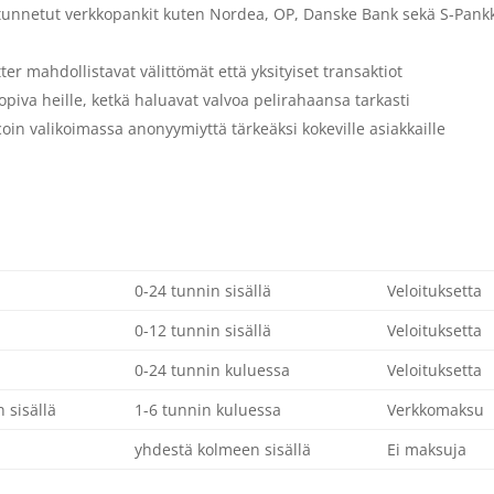
n tunnetut verkkopankit kuten Nordea, OP, Danske Bank sekä S-Pank
ter mahdollistavat välittömät että yksityiset transaktiot
piva heille, ketkä haluavat valvoa pelirahaansa tarkasti
oin valikoimassa anonyymiyttä tärkeäksi kokeville asiakkaille
0-24 tunnin sisällä
Veloituksetta
0-12 tunnin sisällä
Veloituksetta
0-24 tunnin kuluessa
Veloituksetta
 sisällä
1-6 tunnin kuluessa
Verkkomaksu
yhdestä kolmeen sisällä
Ei maksuja