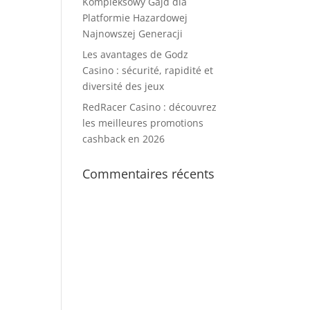
Kompleksowy Gajd dla
Platformie Hazardowej
Najnowszej Generacji
Les avantages de Godz
Casino : sécurité, rapidité et
diversité des jeux
RedRacer Casino : découvrez
les meilleures promotions
cashback en 2026
Commentaires récents