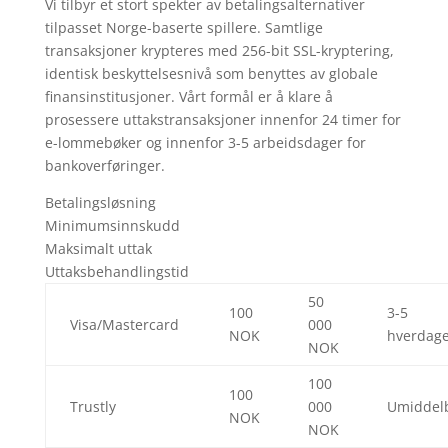
Vi tilbyr et stort spekter av betalingsalternativer
tilpasset Norge-baserte spillere. Samtlige
transaksjoner krypteres med 256-bit SSL-kryptering,
identisk beskyttelsesnivå som benyttes av globale
finansinstitusjoner. Vårt formål er å klare å
prosessere uttakstransaksjoner innenfor 24 timer for
e-lommebøker og innenfor 3-5 arbeidsdager for
bankoverføringer.
Betalingsløsning
Minimumsinnskudd
Maksimalt uttak
Uttaksbehandlingstid
50
100
3-5
Visa/Mastercard
000
NOK
hverdag
NOK
100
100
Trustly
000
Umiddel
NOK
NOK