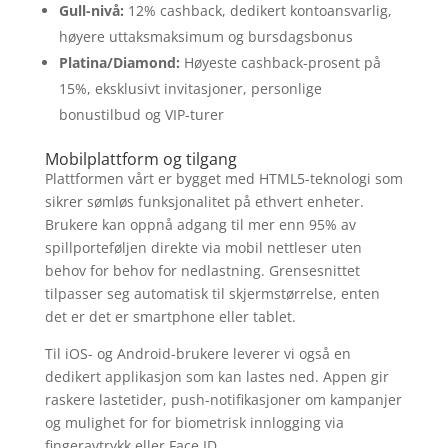
Gull-nivå:
12% cashback, dedikert kontoansvarlig,
høyere uttaksmaksimum og bursdagsbonus
Platina/Diamond:
Høyeste cashback-prosent på
15%, eksklusivt invitasjoner, personlige
bonustilbud og VIP-turer
Mobilplattform og tilgang
Plattformen vårt er bygget med HTML5-teknologi som
sikrer sømløs funksjonalitet på ethvert enheter.
Brukere kan oppnå adgang til mer enn 95% av
spillporteføljen direkte via mobil nettleser uten
behov for behov for nedlastning. Grensesnittet
tilpasser seg automatisk til skjermstørrelse, enten
det er det er smartphone eller tablet.
Til iOS- og Android-brukere leverer vi også en
dedikert applikasjon som kan lastes ned. Appen gir
raskere lastetider, push-notifikasjoner om kampanjer
og mulighet for for biometrisk innlogging via
fingeravtrykk eller Face ID.