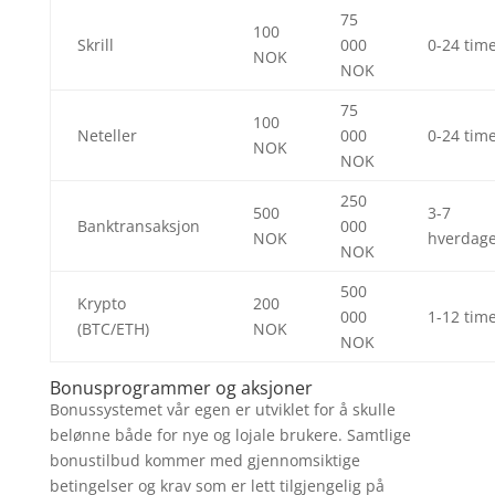
75
100
Skrill
000
0-24 tim
NOK
NOK
75
100
Neteller
000
0-24 tim
NOK
NOK
250
500
3-7
Banktransaksjon
000
NOK
hverdag
NOK
500
Krypto
200
000
1-12 tim
(BTC/ETH)
NOK
NOK
Bonusprogrammer og aksjoner
Bonussystemet vår egen er utviklet for å skulle
belønne både for nye og lojale brukere. Samtlige
bonustilbud kommer med gjennomsiktige
betingelser og krav som er lett tilgjengelig på