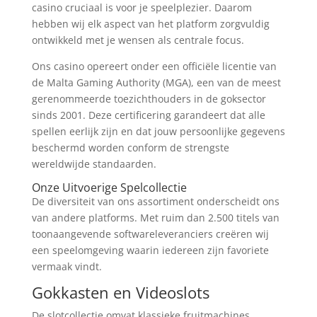
casino cruciaal is voor je speelplezier. Daarom
hebben wij elk aspect van het platform zorgvuldig
ontwikkeld met je wensen als centrale focus.
Ons casino opereert onder een officiële licentie van
de Malta Gaming Authority (MGA), een van de meest
gerenommeerde toezichthouders in de goksector
sinds 2001. Deze certificering garandeert dat alle
spellen eerlijk zijn en dat jouw persoonlijke gegevens
beschermd worden conform de strengste
wereldwijde standaarden.
Onze Uitvoerige Spelcollectie
De diversiteit van ons assortiment onderscheidt ons
van andere platforms. Met ruim dan 2.500 titels van
toonaangevende softwareleveranciers creëren wij
een speelomgeving waarin iedereen zijn favoriete
vermaak vindt.
Gokkasten en Videoslots
De slotcollectie omvat klassieke fruitmachines,