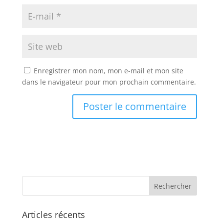
Enregistrer mon nom, mon e-mail et mon site
dans le navigateur pour mon prochain commentaire.
Articles récents