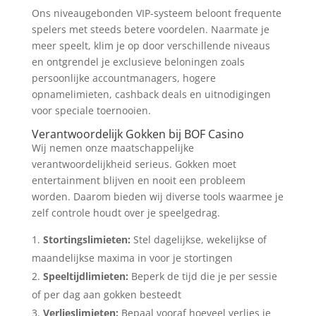
Ons niveaugebonden VIP-systeem beloont frequente
spelers met steeds betere voordelen. Naarmate je
meer speelt, klim je op door verschillende niveaus
en ontgrendel je exclusieve beloningen zoals
persoonlijke accountmanagers, hogere
opnamelimieten, cashback deals en uitnodigingen
voor speciale toernooien.
Verantwoordelijk Gokken bij BOF Casino
Wij nemen onze maatschappelijke
verantwoordelijkheid serieus. Gokken moet
entertainment blijven en nooit een probleem
worden. Daarom bieden wij diverse tools waarmee je
zelf controle houdt over je speelgedrag.
Stortingslimieten:
Stel dagelijkse, wekelijkse of
maandelijkse maxima in voor je stortingen
Speeltijdlimieten:
Beperk de tijd die je per sessie
of per dag aan gokken besteedt
Verlieslimieten:
Bepaal vooraf hoeveel verlies je