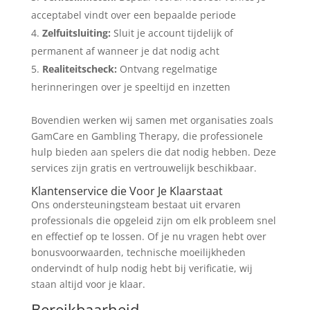
acceptabel vindt over een bepaalde periode
Zelfuitsluiting:
Sluit je account tijdelijk of
permanent af wanneer je dat nodig acht
Realiteitscheck:
Ontvang regelmatige
herinneringen over je speeltijd en inzetten
Bovendien werken wij samen met organisaties zoals
GamCare en Gambling Therapy, die professionele
hulp bieden aan spelers die dat nodig hebben. Deze
services zijn gratis en vertrouwelijk beschikbaar.
Klantenservice die Voor Je Klaarstaat
Ons ondersteuningsteam bestaat uit ervaren
professionals die opgeleid zijn om elk probleem snel
en effectief op te lossen. Of je nu vragen hebt over
bonusvoorwaarden, technische moeilijkheden
ondervindt of hulp nodig hebt bij verificatie, wij
staan altijd voor je klaar.
Bereikbaarheid