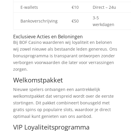
E-wallets
€10
Direct – 24u
3-5
Bankoverschrijving
€50
werkdagen
Exclusieve Acties en Beloningen
Bij BOF Casino waarderen wij loyaliteit en belonen
wij zowel nieuwe als bestaande leden genereus. Ons
bonusprogramma is transparant ontworpen zonder
verborgen voorwaarden die later voor verrassingen
zorgen.
Welkomstpakket
Nieuwe spelers ontvangen een aantrekkelijk
welkomstpakket dat verspreid wordt over de eerste
stortingen. Dit pakket combineert bonusgeld met
gratis spins op populaire slots, waardoor je direct
optimaal kunt genieten van ons aanbod.
VIP Loyaliteitsprogramma