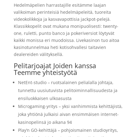
Hedelmäpelien harrastajille esitämme laajan
valikoiman perinteisiä hedelmäpeleitä, tuoreita
videokolikkoja ja kasvavapottisia jackpot-pelejä.
Klassikkopelit ovat mukana monipuolisesti: twenty-
one, ruletti, punto banco ja pokeriversiot löytyvät
kaikki monissa eri muodoissa. Livekasinon tuo aitoa
kasinotunnelmaa heti kotisohvallesi taitavien
dealereiden välityksellä.
Pelitarjoajat Joiden kanssa
Teemme yhteistyötä
NetEnt-studio – ruotsalainen pelialalla johtaja,
tunnettu uusiutuvista pelitoiminnallisuudesta ja
ensiluokkaisen ulkoasusta
Microgaming-yritys – yksi vanhimmista kehittäjistä,
joka yhtiönä julkaisi aivan ensimmäisen internet-
kasinopelinsä jo aikana 94
Play’n GO-kehittäjä – pohjoismainen studioyritys,