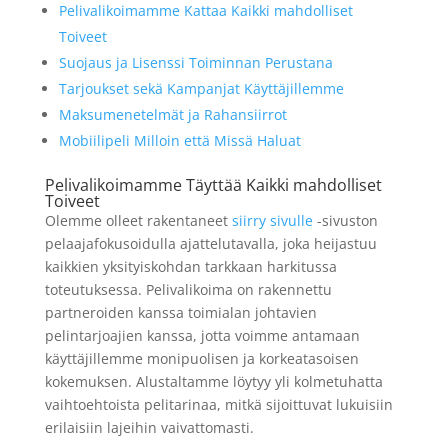
Pelivalikoimamme Kattaa Kaikki mahdolliset
Toiveet
Suojaus ja Lisenssi Toiminnan Perustana
Tarjoukset sekä Kampanjat Käyttäjillemme
Maksumenetelmät ja Rahansiirrot
Mobiilipeli Milloin että Missä Haluat
Pelivalikoimamme Täyttää Kaikki mahdolliset
Toiveet
Olemme olleet rakentaneet
siirry sivulle
-sivuston
pelaajafokusoidulla ajattelutavalla, joka heijastuu
kaikkien yksityiskohdan tarkkaan harkitussa
toteutuksessa. Pelivalikoima on rakennettu
partneroiden kanssa toimialan johtavien
pelintarjoajien kanssa, jotta voimme antamaan
käyttäjillemme monipuolisen ja korkeatasoisen
kokemuksen. Alustaltamme löytyy yli kolmetuhatta
vaihtoehtoista pelitarinaa, mitkä sijoittuvat lukuisiin
erilaisiin lajeihin vaivattomasti.