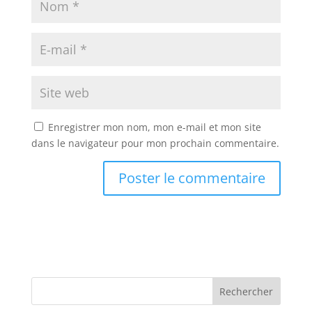
Enregistrer mon nom, mon e-mail et mon site
dans le navigateur pour mon prochain commentaire.