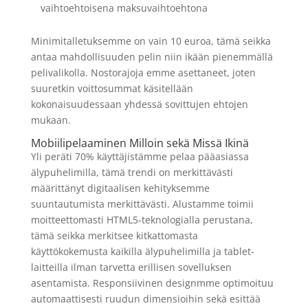
vaihtoehtoisena maksuvaihtoehtona
Minimitalletuksemme on vain 10 euroa, tämä seikka
antaa mahdollisuuden pelin niin ikään pienemmällä
pelivalikolla. Nostorajoja emme asettaneet, joten
suuretkin voittosummat käsitellään
kokonaisuudessaan yhdessä sovittujen ehtojen
mukaan.
Mobiilipelaaminen Milloin sekä Missä Ikinä
Yli peräti 70% käyttäjistämme pelaa pääasiassa
älypuhelimilla, tämä trendi on merkittävästi
määrittänyt digitaalisen kehityksemme
suuntautumista merkittävästi. Alustamme toimii
moitteettomasti HTML5-teknologialla perustana,
tämä seikka merkitsee kitkattomasta
käyttökokemusta kaikilla älypuhelimilla ja tablet-
laitteilla ilman tarvetta erillisen sovelluksen
asentamista. Responsiivinen designmme optimoituu
automaattisesti ruudun dimensioihin sekä esittää