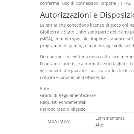
conferma l’uso di connessioni criptate HTTPS.
Autorizzazioni e Disposizi
Le entità che concedono licenze di gioco online
Gibilterra e Stato Unito sono parte delle enti p
(MGA), in modo speciale, impone standard string
programmi di gaming e monitoraggi sulla solidit
Una permesso legittima non costituisce meram
l’operatore aderisce a normative dettagliate. 
versamenti dei giocatori, assicurando che il c
criticità economiche dell’azienda.
Ente
Grado di Regolamentazione
Requisiti Fondamentali
Periodo Medio Rilascio
Estremamente
MGA (MGA)
Alto