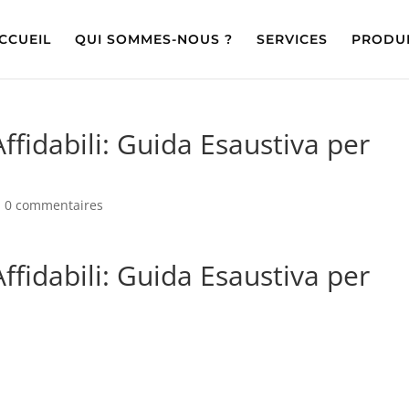
CCUEIL
QUI SOMMES-NOUS ?
SERVICES
PRODUI
ffidabili: Guida Esaustiva per
|
0 commentaires
ffidabili: Guida Esaustiva per