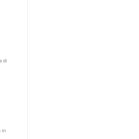
a di
 in