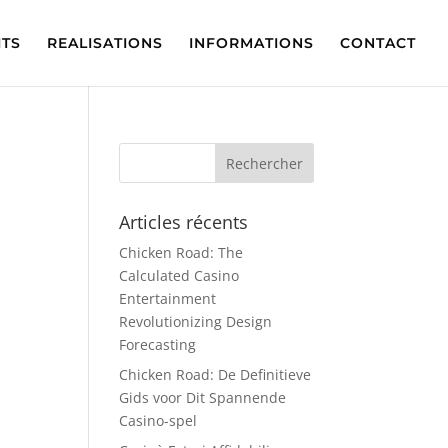
TS
REALISATIONS
INFORMATIONS
CONTACT
Articles récents
Chicken Road: The
Calculated Casino
Entertainment
Revolutionizing Design
Forecasting
Chicken Road: De Definitieve
Gids voor Dit Spannende
Casino-spel