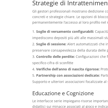
Strategie di Intrattenimen
Gli gestori professionali mostrano dedizione 
concreti e strategie chiare. Le opzioni di bloc
permanentemente l’accesso al loro profilo nel 
Soglie di versamento configurabili:
Capacità
impediscono depositi più alti alle massimali st
Soglie di sessione:
Alert automatizzati che in
preservare consapevolezza della durata delle p
Controllo delle perdite:
Configurazioni che f
specifico cifra di sconfitte
Verifiche dell’anno di nascita rigorose:
Proto
Partnership con associazioni dedicate:
Part
Supporto e ulteriori associazioni focalizzate al
Educazione e Cognizione
Le interfacce serie impiegano risorse importan
didattici sui minacce associati al gioco e indica