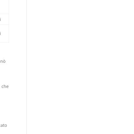
i
i
inò
e che
cato