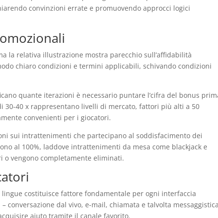
hiarendo convinzioni errate e promuovendo approcci logici
romozionali
a la relativa illustrazione mostra parecchio sull’affidabilità
 modo chiaro condizioni e termini applicabili, schivando condizioni
ificano quante iterazioni è necessario puntare l’cifra del bonus prim
di 30-40 x rappresentano livelli di mercato, fattori più alti a 50
amente convenienti per i giocatori.
ioni sui intrattenimenti che partecipano al soddisfacimento dei
iscono al 100%, laddove intrattenimenti da mesa come blackjack e
ori o vengono completamente eliminati.
catori
lingue costituisce fattore fondamentale per ogni interfaccia
i – conversazione dal vivo, e-mail, chiamata e talvolta messaggistica
cquisire aiuto tramite il canale favorito.