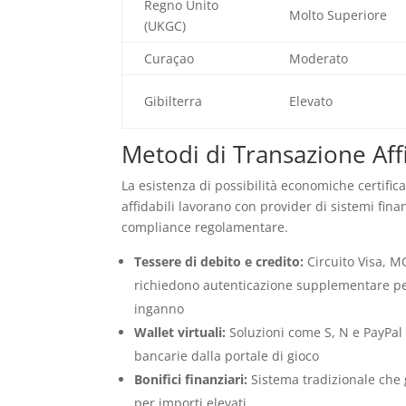
Regno Unito
Molto Superiore
(UKGC)
Curaçao
Moderato
Gibilterra
Elevato
Metodi di Transazione Affi
La esistenza di possibilità economiche certifica
affidabili lavorano con provider di sistemi fina
compliance regolamentare.
Tessere di debito e credito:
Circuito Visa, M
richiedono autenticazione supplementare per 
inganno
Wallet virtuali:
Soluzioni come S, N e PayPal
bancarie dalla portale di gioco
Bonifici finanziari:
Sistema tradizionale che 
per importi elevati