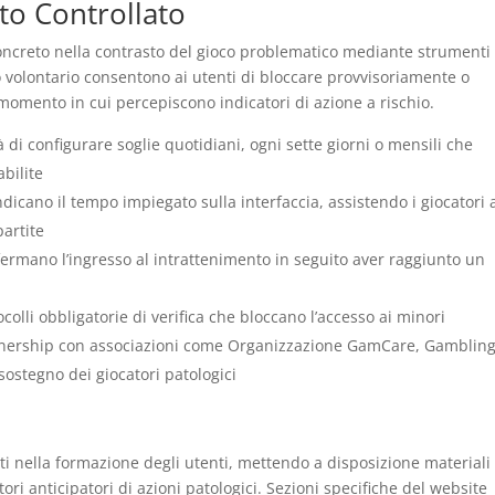
to Controllato
concreto nella contrasto del gioco problematico mediante strumenti
co volontario consentono ai utenti di bloccare provvisoriamente o
momento in cui percepiscono indicatori di azione a rischio.
 di configurare soglie quotidiani, ogni sette giorni o mensili che
abilite
dicano il tempo impiegato sulla interfaccia, assistendo i giocatori 
artite
ermano l’ingresso al intrattenimento in seguito aver raggiunto un
colli obbligatorie di verifica che bloccano l’accesso ai minori
nership con associazioni come Organizzazione GamCare, Gamblin
 sostegno dei giocatori patologici
ti nella formazione degli utenti, mettendo a disposizione materiali
tori anticipatori di azioni patologici. Sezioni specifiche del website