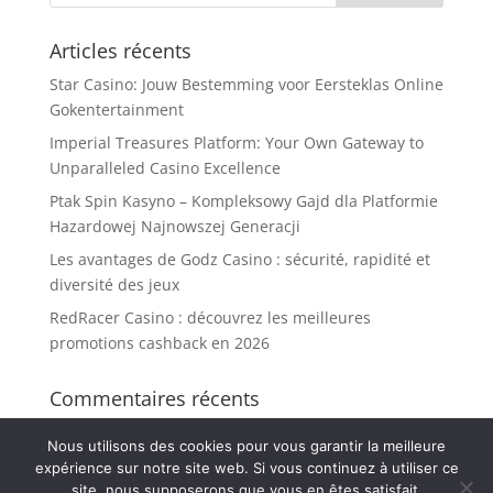
Articles récents
Star Casino: Jouw Bestemming voor Eersteklas Online
Gokentertainment
Imperial Treasures Platform: Your Own Gateway to
Unparalleled Casino Excellence
Ptak Spin Kasyno – Kompleksowy Gajd dla Platformie
Hazardowej Najnowszej Generacji
Les avantages de Godz Casino : sécurité, rapidité et
diversité des jeux
RedRacer Casino : découvrez les meilleures
promotions cashback en 2026
Commentaires récents
Nous utilisons des cookies pour vous garantir la meilleure
expérience sur notre site web. Si vous continuez à utiliser ce
site, nous supposerons que vous en êtes satisfait.