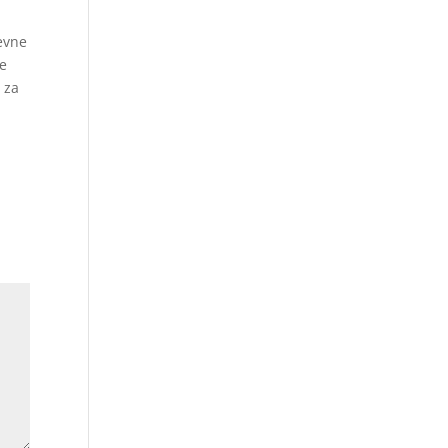
evne
ne
 za