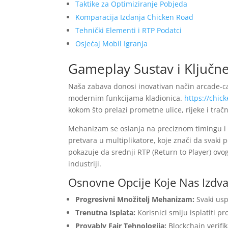
Taktike za Optimiziranje Pobjeda
Komparacija Izdanja Chicken Road
Tehnički Elementi i RTP Podatci
Osjećaj Mobil Igranja
Gameplay Sustav i Ključn
Naša zabava donosi inovativan način arcade-c
modernim funkcijama kladionica.
https://chic
kokom što prelazi prometne ulice, rijeke i trač
Mehanizam se oslanja na preciznom timingu i t
pretvara u multiplikatore, koje znači da svaki 
pokazuje da srednji RTP (Return to Player) ovo
industriji.
Osnovne Opcije Koje Nas Izdva
Progresivni Množitelj Mehanizam:
Svaki usp
Trenutna Isplata:
Korisnici smiju isplatiti p
Provably Fair Tehnologija:
Blockchain verifi