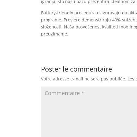
igranja, što našu bazu prezentira idealnom za 
Battery-friendly procedura osiguravaju da akt
programe. Provjere demonstriraju 40% sniženu
složenosti. Naša posvećenost kvaliteti mobilno
preuzimanje.
Poster le commentaire
Votre adresse e-mail ne sera pas publiée.
Les 