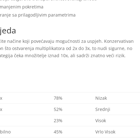
 umanjenim pokretima
anje sa prilagodljivim parametrima
jeda
zličite načine koji povećavaju mogućnosti za uspjeh. Konzervativan
n što ostvarenja multiplikatora od 2x do 3x, to nudi sigurne, no
egija čeka množitelje iznad 10x, ali sadrži znatno veći rizik.
3x
78%
Nizak
8x
52%
Srednji
23%
Visok
abilno
45%
Vrlo Visok