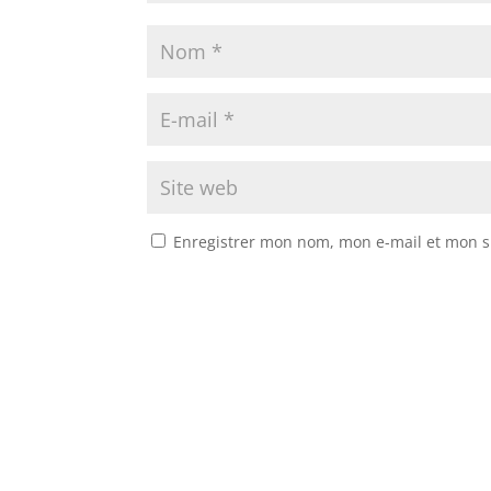
Enregistrer mon nom, mon e-mail et mon s