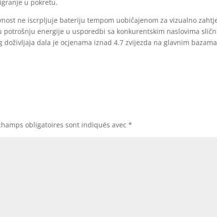
igranje u pokretu.
ivnost ne iscrpljuje bateriju tempom uobičajenom za vizualno zahtj
 potrošnju energije u usporedbi sa konkurentskim naslovima slič
g doživljaja dala je ocjenama iznad 4.7 zvijezda na glavnim bazama
champs obligatoires sont indiqués avec
*