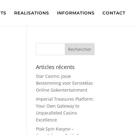
TS
REALISATIONS
INFORMATIONS
CONTACT
Articles récents
Star Casino: Jouw
Bestemming voor Eersteklas
Online Gokentertainment
Imperial Treasures Platform:
Your Own Gateway to
Unparalleled Casino
Excellence
Ptak Spin Kasyno –