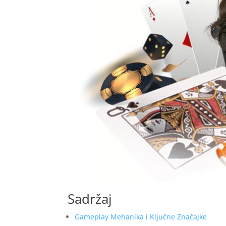
Sadržaj
Gameplay Mehanika i Ključne Značajke