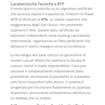
Caratteristiche Tecniche e RTP
Il nostro gioco è costruito su un algoritmo certificato
che assicura equità e trasparenza. Il Return to Player
(RTP) è verificato al
97%
, un valore superiore alla
maggioranza degli slot classici che raramente
superano il 96%. Questo dato, certificato da
laboratori indipendenti come Gaming Laboratories
International, rappresenta un fatto verificabile che
dimostra il nostro impegno verso la correttezza.
La tecnologia alla base utilizza un generatore di
numeri casuali (RNG) che stabilisce la durata di
ciascun round in modo imprevedibile. Ciascuna
sessione è completamente indipendente dalla
precedente, eliminando la possibilità di prevedere
esiti futuri basandosi sullo storico. Il sistema è
progettato per funzionare fluidamente su qualsiasi
dispositivo, assicurando un’esperienza identica sia
su desktop che su mobile.