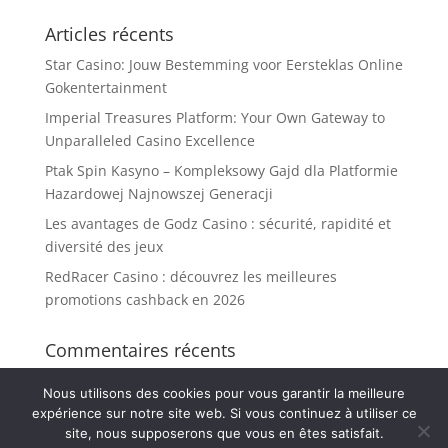
Articles récents
Star Casino: Jouw Bestemming voor Eersteklas Online
Gokentertainment
Imperial Treasures Platform: Your Own Gateway to
Unparalleled Casino Excellence
Ptak Spin Kasyno – Kompleksowy Gajd dla Platformie
Hazardowej Najnowszej Generacji
Les avantages de Godz Casino : sécurité, rapidité et
diversité des jeux
RedRacer Casino : découvrez les meilleures
promotions cashback en 2026
Commentaires récents
Nous utilisons des cookies pour vous garantir la meilleure
expérience sur notre site web. Si vous continuez à utiliser ce
site, nous supposerons que vous en êtes satisfait.
mentions légales
Explorez nos
| Technichef.fr © 2026 - Tous droits réservés