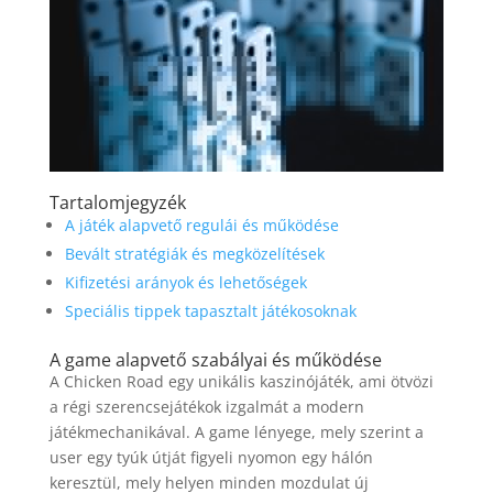
Tartalomjegyzék
A játék alapvető regulái és működése
Bevált stratégiák és megközelítések
Kifizetési arányok és lehetőségek
Speciális tippek tapasztalt játékosoknak
A game alapvető szabályai és működése
A Chicken Road egy unikális kaszinójáték, ami ötvözi
a régi szerencsejátékok izgalmát a modern
játékmechanikával. A game lényege, mely szerint a
user egy tyúk útját figyeli nyomon egy hálón
keresztül, mely helyen minden mozdulat új