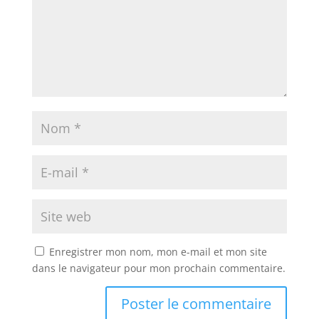
Enregistrer mon nom, mon e-mail et mon site
dans le navigateur pour mon prochain commentaire.