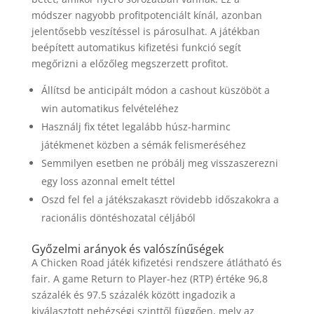
módszer nagyobb profitpotenciált kínál, azonban
jelentősebb veszítéssel is párosulhat. A játékban
beépített automatikus kifizetési funkció segít
megőrizni a előzőleg megszerzett profitot.
Állítsd be anticipált módon a cashout küszöböt a
win automatikus felvételéhez
Használj fix tétet legalább húsz-harminc
játékmenet közben a sémák felismeréséhez
Semmilyen esetben ne próbálj meg visszaszerezni
egy loss azonnal emelt téttel
Oszd fel fel a játékszakaszt rövidebb időszakokra a
racionális döntéshozatal céljából
Győzelmi arányok és valószínűségek
A Chicken Road játék kifizetési rendszere átlátható és
fair. A game Return to Player-hez (RTP) értéke 96,8
százalék és 97.5 százalék között ingadozik a
kiválasztott nehézségi szinttől függően, mely az