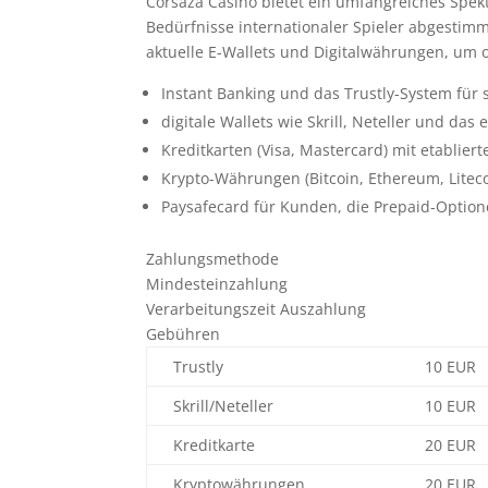
Corsaza Casino bietet ein umfangreiches Spe
Bedürfnisse internationaler Spieler abgestim
aktuelle E-Wallets und Digitalwährungen, um op
Instant Banking und das Trustly-System für s
digitale Wallets wie Skrill, Neteller und d
Kreditkarten (Visa, Mastercard) mit etabliert
Krypto-Währungen (Bitcoin, Ethereum, Liteco
Paysafecard für Kunden, die Prepaid-Optio
Zahlungsmethode
Mindesteinzahlung
Verarbeitungszeit Auszahlung
Gebühren
Trustly
10 EUR
Skrill/Neteller
10 EUR
Kreditkarte
20 EUR
Kryptowährungen
20 EUR