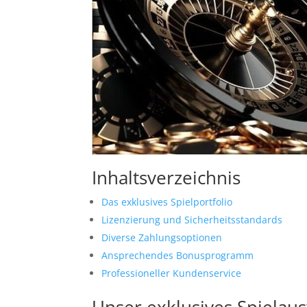
Inhaltsverzeichnis
Das exklusives Spielportfolio
Lizenzierung und Sicherheitsstandards
Diverse Zahlungsoptionen
Ansprechendes Bonusprogramm
Professioneller Kundenservice