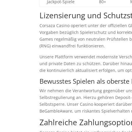
Jackpot-Spiele
80+
Lizensierung und Schutzs
Corsaza Casino operiert unter der offiziellen 
Vorgaben bezüglich Spielerschutz und korrekte
Games regelmäßig von neutralen Prüfstellen b
(RNG) einwandfrei funktionieren.
Unsere Plattform verwendet modernste Verschl
und private Daten zu schützen. Darüber hinaus 
die kontinuierlich aktualisiert erfolgen, um o
Bewusstes Spielen als oberste 
Wir nehmen die Verantwortung gegenüber uns
Selbstregulierung an. Hierzu gehören Deposit-
Selbstsperre. Unser Casino kooperiert darüb
BeGambleAware, um riskantes Spielverhalten re
Zahlreiche Zahlungsopti