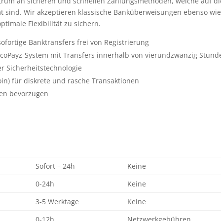
ktrum an sicheren und schnellen Zahlungsmethoden, welche auf di
mt sind. Wir akzeptieren klassische Banküberweisungen ebenso wi
timale Flexibilität zu sichern.
ofortige Banktransfers frei von Registrierung
as ecoPayz-System mit Transfers innerhalb von vierundzwanzig Stund
er Sicherheitstechnologie
in) für diskrete und rasche Transaktionen
nen bevorzugen
Sofort – 24h
Keine
0-24h
Keine
3-5 Werktage
Keine
0-12h
Netzwerkgebühren