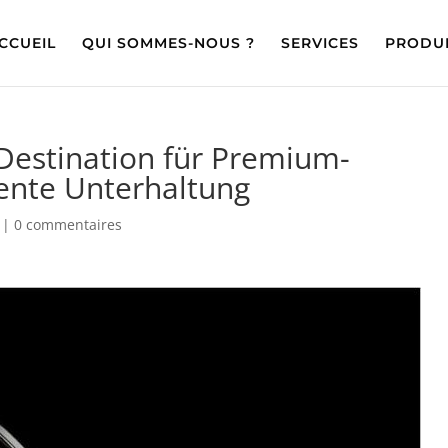
CCUEIL
QUI SOMMES-NOUS ?
SERVICES
PRODUI
 Destination für Premium-
lente Unterhaltung
|
0 commentaires