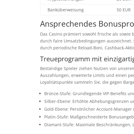
Banküberweisung
50 EUR
Ansprechendes Bonuspr
Das Casino prämiert sowohl frische als sowi
durch faire Umsatzbedingungen auszeichnet.
durch periodische Reload-Boni, Cashback-Aktio
Treueprogramm mit einzigarti
Beständige Spieler ziehen Nutzen von unserem 
Auszahlungen, erweiterte Limits und einen per
Loyalitätspunkte sammeln Sie, die gegen Barg
Bronze-Stufe: Grundlegende VIP-Benefits u
Silber-Ebene: Erhöhte Abhebungsgrenzen u
Gold-Ebene: Persönlicher Account-Manager 
Platin-Stufe: Maßgeschneiderte Bonusangeb
Diamant-Stufe: Maximale Beschränkungen, L