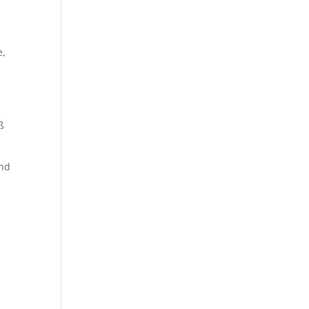
e,
ß
und