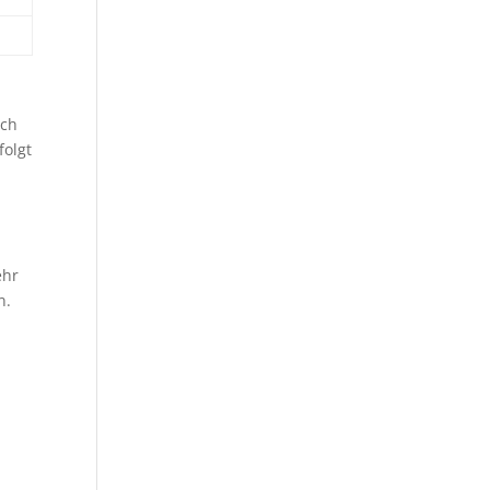
ich
folgt
ehr
n.