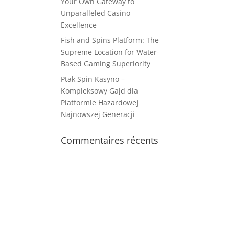
Your Own Gateway to
Unparalleled Casino
Excellence
Fish and Spins Platform: The
Supreme Location for Water-
Based Gaming Superiority
Ptak Spin Kasyno –
Kompleksowy Gajd dla
Platformie Hazardowej
Najnowszej Generacji
Commentaires récents