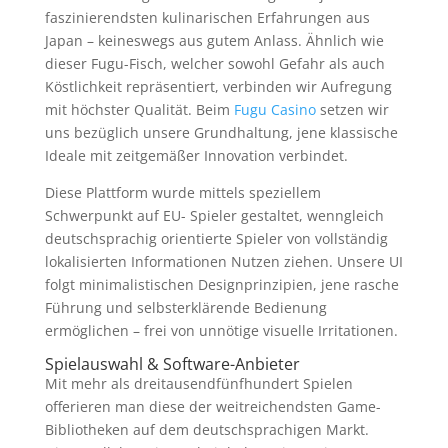
faszinierendsten kulinarischen Erfahrungen aus
Japan – keineswegs aus gutem Anlass. Ähnlich wie
dieser Fugu-Fisch, welcher sowohl Gefahr als auch
Köstlichkeit repräsentiert, verbinden wir Aufregung
mit höchster Qualität. Beim
Fugu Casino
setzen wir
uns bezüglich unsere Grundhaltung, jene klassische
Ideale mit zeitgemäßer Innovation verbindet.
Diese Plattform wurde mittels speziellem
Schwerpunkt auf EU- Spieler gestaltet, wenngleich
deutschsprachig orientierte Spieler von vollständig
lokalisierten Informationen Nutzen ziehen. Unsere UI
folgt minimalistischen Designprinzipien, jene rasche
Führung und selbsterklärende Bedienung
ermöglichen – frei von unnötige visuelle Irritationen.
Spielauswahl & Software-Anbieter
Mit mehr als dreitausendfünfhundert Spielen
offerieren man diese der weitreichendsten Game-
Bibliotheken auf dem deutschsprachigen Markt.