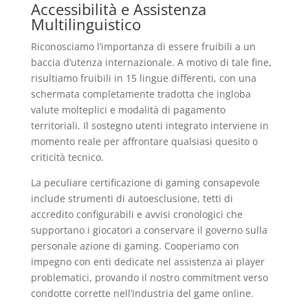
Accessibilità e Assistenza
Multilinguistico
Riconosciamo l’importanza di essere fruibili a un
baccia d’utenza internazionale. A motivo di tale fine,
risultiamo fruibili in 15 lingue differenti, con una
schermata completamente tradotta che ingloba
valute molteplici e modalità di pagamento
territoriali. Il sostegno utenti integrato interviene in
momento reale per affrontare qualsiasi quesito o
criticità tecnico.
La peculiare certificazione di gaming consapevole
include strumenti di autoesclusione, tetti di
accredito configurabili e avvisi cronologici che
supportano i giocatori a conservare il governo sulla
personale azione di gaming. Cooperiamo con
impegno con enti dedicate nel assistenza ai player
problematici, provando il nostro commitment verso
condotte corrette nell’industria del game online.