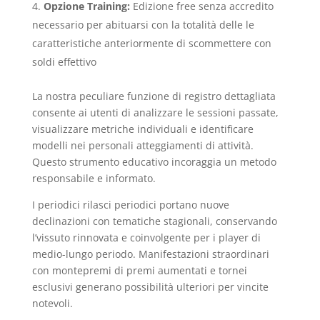
Opzione Training:
Edizione free senza accredito
necessario per abituarsi con la totalità delle le
caratteristiche anteriormente di scommettere con
soldi effettivo
La nostra peculiare funzione di registro dettagliata
consente ai utenti di analizzare le sessioni passate,
visualizzare metriche individuali e identificare
modelli nei personali atteggiamenti di attività.
Questo strumento educativo incoraggia un metodo
responsabile e informato.
I periodici rilasci periodici portano nuove
declinazioni con tematiche stagionali, conservando
l’vissuto rinnovata e coinvolgente per i player di
medio-lungo periodo. Manifestazioni straordinari
con montepremi di premi aumentati e tornei
esclusivi generano possibilità ulteriori per vincite
notevoli.