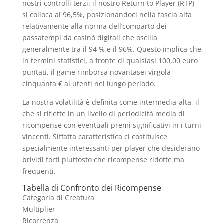
nostri controlli terzi: il nostro Return to Player (RTP)
si colloca al 96,5%, posizionandoci nella fascia alta
relativamente alla norma dell’comparto dei
passatempi da casinò digitali che oscilla
generalmente tra il 94 % e il 96%. Questo implica che
in termini statistici, a fronte di qualsiasi 100,00 euro
puntati, il game rimborsa novantasei virgola
cinquanta € ai utenti nel lungo periodo.
La nostra volatilità è definita come intermedia-alta, il
che si riflette in un livello di periodicità media di
ricompense con eventuali premi significativi in i turni
vincenti. Siffatta caratteristica ci costituisce
specialmente interessanti per player che desiderano
brividi forti piuttosto che ricompense ridotte ma
frequenti.
Tabella di Confronto dei Ricompense
Categoria di Creatura
Multiplier
Ricorrenza