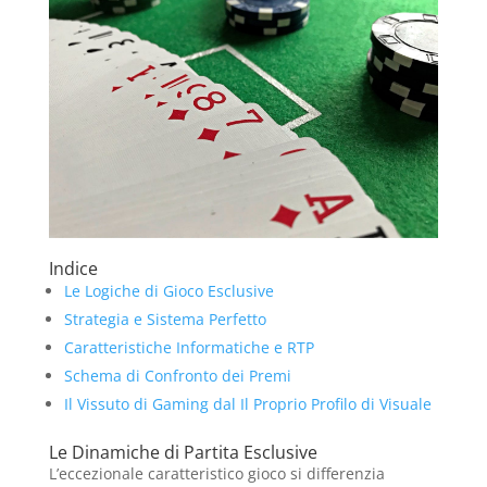
Indice
Le Logiche di Gioco Esclusive
Strategia e Sistema Perfetto
Caratteristiche Informatiche e RTP
Schema di Confronto dei Premi
Il Vissuto di Gaming dal Il Proprio Profilo di Visuale
Le Dinamiche di Partita Esclusive
L’eccezionale caratteristico gioco si differenzia