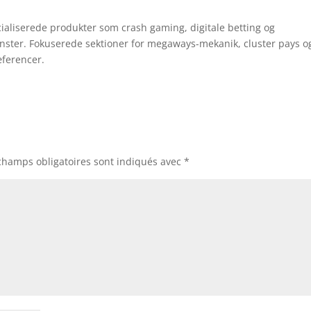
cialiserede produkter som crash gaming, digitale betting og
ster. Fokuserede sektioner for megaways-mekanik, cluster pays o
æferencer.
champs obligatoires sont indiqués avec
*