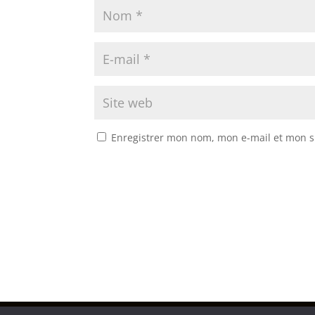
Enregistrer mon nom, mon e-mail et mon s