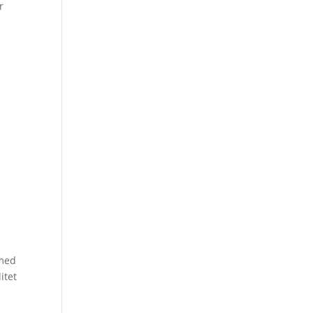
r
å
 med
itet