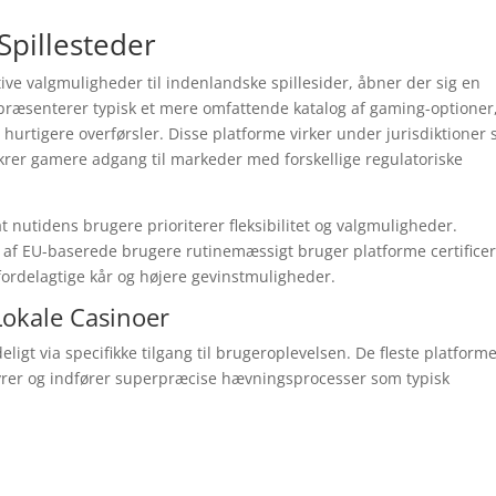
Spillesteder
ve valgmuligheder til indenlandske spillesider, åbner der sig en
ræsenterer typisk et mere omfattende katalog af gaming-optioner
rtigere overførsler. Disse platforme virker under jurisdiktioner
krer gamere adgang til markeder med forskellige regulatoriske
t nutidens brugere prioriterer fleksibilitet og valgmuligheder.
 af EU-baserede brugere rutinemæssigt bruger platforme certificer
fordelagtige kår og højere gevinstmuligheder.
 Lokale Casinoer
ligt via specifikke tilgang til brugeroplevelsen. De fleste platform
byrer og indfører superpræcise hævningsprocesser som typisk