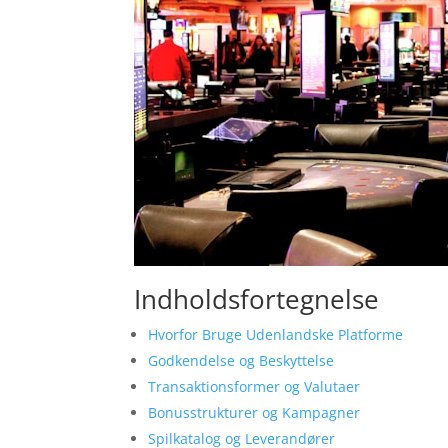
Indholdsfortegnelse
Hvorfor Bruge Udenlandske Platforme
Godkendelse og Beskyttelse
Transaktionsformer og Valutaer
Bonusstrukturer og Kampagner
Spilkatalog og Leverandører