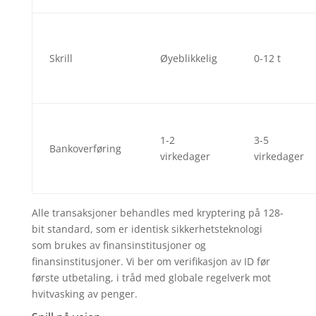
Skrill
Øyeblikkelig
0-12 t
1-2
3-5
Bankoverføring
virkedager
virkedager
Alle transaksjoner behandles med kryptering på 128-
bit standard, som er identisk sikkerhetsteknologi
som brukes av finansinstitusjoner og
finansinstitusjoner. Vi ber om verifikasjon av ID før
første utbetaling, i tråd med globale regelverk mot
hvitvasking av penger.