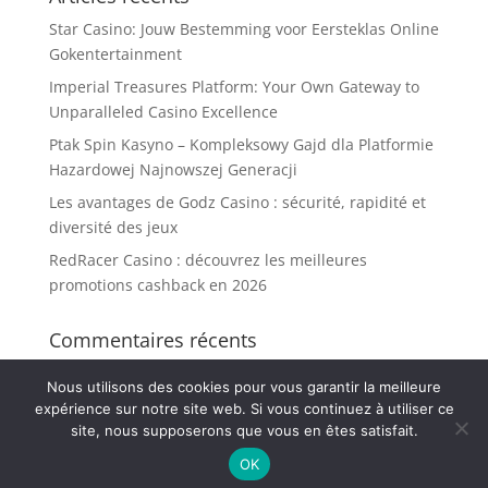
Star Casino: Jouw Bestemming voor Eersteklas Online
Gokentertainment
Imperial Treasures Platform: Your Own Gateway to
Unparalleled Casino Excellence
Ptak Spin Kasyno – Kompleksowy Gajd dla Platformie
Hazardowej Najnowszej Generacji
Les avantages de Godz Casino : sécurité, rapidité et
diversité des jeux
RedRacer Casino : découvrez les meilleures
promotions cashback en 2026
Commentaires récents
Nous utilisons des cookies pour vous garantir la meilleure
expérience sur notre site web. Si vous continuez à utiliser ce
site, nous supposerons que vous en êtes satisfait.
mentions légales
Explorez nos
| Technichef.fr © 2026 - Tous droits réservés
OK