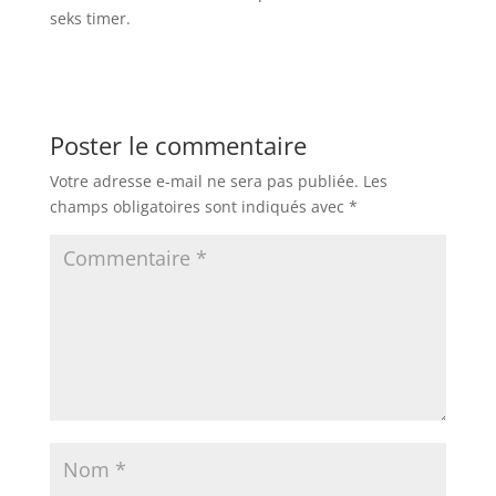
seks timer.
Poster le commentaire
Votre adresse e-mail ne sera pas publiée.
Les
champs obligatoires sont indiqués avec
*