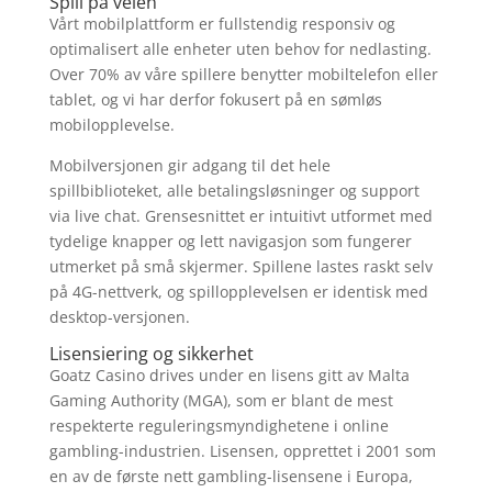
Spill på veien
Vårt mobilplattform er fullstendig responsiv og
optimalisert alle enheter uten behov for nedlasting.
Over 70% av våre spillere benytter mobiltelefon eller
tablet, og vi har derfor fokusert på en sømløs
mobilopplevelse.
Mobilversjonen gir adgang til det hele
spillbiblioteket, alle betalingsløsninger og support
via live chat. Grensesnittet er intuitivt utformet med
tydelige knapper og lett navigasjon som fungerer
utmerket på små skjermer. Spillene lastes raskt selv
på 4G-nettverk, og spillopplevelsen er identisk med
desktop-versjonen.
Lisensiering og sikkerhet
Goatz Casino drives under en lisens gitt av Malta
Gaming Authority (MGA), som er blant de mest
respekterte reguleringsmyndighetene i online
gambling-industrien. Lisensen, opprettet i 2001 som
en av de første nett gambling-lisensene i Europa,