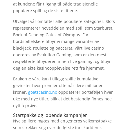
at kundene får tilgang til både tradisjonelle
populære spill og de siste titlene.
Utvalget vår omfatter alle populære kategorier. Slots
representerer hoveddelen med spill som Starburst,
Book of Dead og Gates of Olympus. For
bordspillelskere tilbyr vi mange varianter av
blackjack, roulette og baccarat. Vårt live casino
opereres av Evolution Gaming, som er den mest
respekterte tilbyderen innen live gaming, og tilbyr
deg en ekte kasinoopplevelse rett fra hjemmet.
Brukerne våre kan i tillegg spille kumulative
gevinster hvor premier ofte når flere millioner
kroner.
goatzcasino.no
oppdaterer porteføljen hver
uke med nye titler, slik at det bestandig finnes noe
nytt å prøve.
Startpakke og løpende kampanjer
Nye spillere møtes med en generøs velkomstpakke
som strekker seg over de første innskuddene.