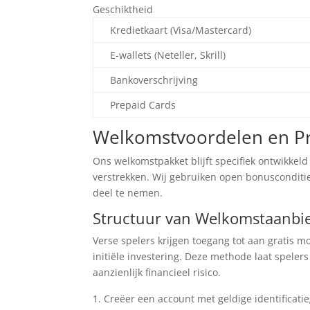
Geschiktheid
Kredietkaart (Visa/Mastercard)
E-wallets (Neteller, Skrill)
Bankoverschrijving
Prepaid Cards
Welkomstvoordelen en P
Ons welkomstpakket blijft specifiek ontwikke
verstrekken. Wij gebruiken open bonusconditi
deel te nemen.
Structuur van Welkomstaanbi
Verse spelers krijgen toegang tot aan gratis 
initiële investering. Deze methode laat spele
aanzienlijk financieel risico.
Creëer een account met geldige identificat