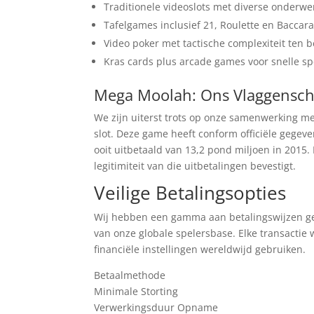
Traditionele videoslots met diverse onderwe
Tafelgames inclusief 21, Roulette en Baccara
Video poker met tactische complexiteit ten
Kras cards plus arcade games voor snelle sp
Mega Moolah: Ons Vlaggensch
We zijn uiterst trots op onze samenwerking 
slot. Deze game heeft conform officiële gegeve
ooit uitbetaald van 13,2 pond miljoen in 2015.
legitimiteit van die uitbetalingen bevestigt.
Veilige Betalingsopties
Wij hebben een gamma aan betalingswijzen 
van onze globale spelersbase. Elke transactie
financiële instellingen wereldwijd gebruiken.
Betaalmethode
Minimale Storting
Verwerkingsduur Opname