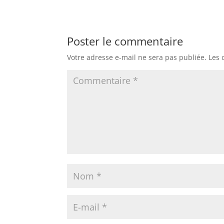
Poster le commentaire
Votre adresse e-mail ne sera pas publiée.
Les 