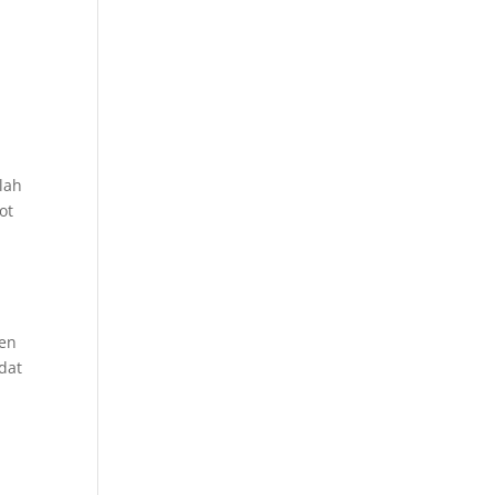
lah
ot
sen
dat