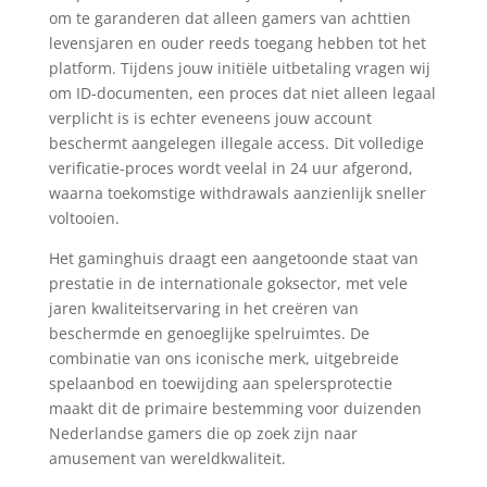
om te garanderen dat alleen gamers van achttien
levensjaren en ouder reeds toegang hebben tot het
platform. Tijdens jouw initiële uitbetaling vragen wij
om ID-documenten, een proces dat niet alleen legaal
verplicht is is echter eveneens jouw account
beschermt aangelegen illegale access. Dit volledige
verificatie-proces wordt veelal in 24 uur afgerond,
waarna toekomstige withdrawals aanzienlijk sneller
voltooien.
Het gaminghuis draagt een aangetoonde staat van
prestatie in de internationale goksector, met vele
jaren kwaliteitservaring in het creëren van
beschermde en genoeglijke spelruimtes. De
combinatie van ons iconische merk, uitgebreide
spelaanbod en toewijding aan spelersprotectie
maakt dit de primaire bestemming voor duizenden
Nederlandse gamers die op zoek zijn naar
amusement van wereldkwaliteit.