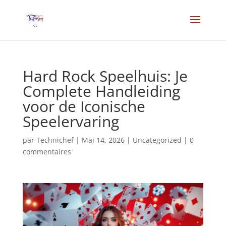
Hard Rock Speelhuis: Je
Complete Handleiding
voor de Iconische
Speelervaring
par
Technichef
|
Mai 14, 2026
|
Uncategorized
|
0
commentaires