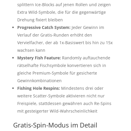
splittern Ice-Blocks auf jenen Rollen und zeigen
Extra Wild-Symbole, die für die gegenwärtige
Drehung fixiert bleiben
Progressive Catch System:
Jeder Gewinn im
Verlauf der Gratis-Runden erhöht den
Vervielfacher, der ab 1x-Basiswert bis hin zu 15x
wachsen kann
Mystery Fish Feature:
Randomly auftauchende
rätselhafte Fischsymbole konvertieren sich in
gleiche Premium-Symbole für gesicherte
Gewinnkombinationen
Fishing Hole Respins:
Mindestens drei oder
weitere Scatter-Symbole aktivieren nicht nur
Freispiele, stattdessen gewähren auch Re-Spins
mit gesteigerter Wild-Wahrscheinlichkeit
Gratis-Spin-Modus im Detail