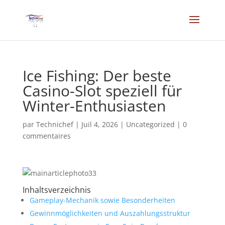
Ice Fishing: Der beste
Casino-Slot speziell für
Winter-Enthusiasten
par
Technichef
|
Juil 4, 2026
|
Uncategorized
|
0
commentaires
Inhaltsverzeichnis
Gameplay-Mechanik sowie Besonderheiten
Gewinnmöglichkeiten und Auszahlungsstruktur