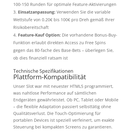
100-150 Runden für optimale Feature-Aktivierungen
Einsatzanpassung:
Verwenden Sie die variable
Wettstufe von 0.20€ bis 100€ pro Dreh gemäß Ihrer
Risikobereitschaft
Feature-Kauf Option:
Die vorhandene Bonus-Buy-
Funktion erlaubt direkten Access zu Free Spins
gegen das 80-fache des Base-Bets – überlegen Sie,
ob dies finanziell ratsam ist
Technische Spezifikationen
Plattform-Kompatibilität
Unser Slot war mit neuester HTML5 programmiert,
was nahtlose Performance auf sämtlichen
Endgeräten gewährleistet. Ob PC, Tablet oder Mobile
– die flexible Adaptation passiert selbsttätig ohne
Qualitätsverlust. Die Touch-Optimierung für
portablen Devices ist speziell verfeinert, um exakte
Steuerung bei kompakten Screens zu garantieren.