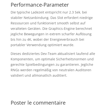
Performance-Parameter
Die typische Ladezeit entspricht nur 2.3 Sek. bei
stabiler Netzanbindung. Das Slot erfordert niedrige
Ressourcen und funktioniert smooth selbst auf
veralteten Geräten. Die Graphics-Engine berechnet
jegliche Bewegungen in extrem scharfer Auflösung
bis hin zu 4K, wobei der Energieverbrauch bei
portabler Verwendung optimiert wurde.
Dieses dediziertes Dev-Team aktualisiert laufend alle
Komponenten, um optimale Sicherheitsnormen und
gerechte Spielbedingungen zu garantieren. Jegliche
RNGs werden regelmäßig von neutralen Auditoren
validiert und allmonatlich auditiert.
Poster le commentaire