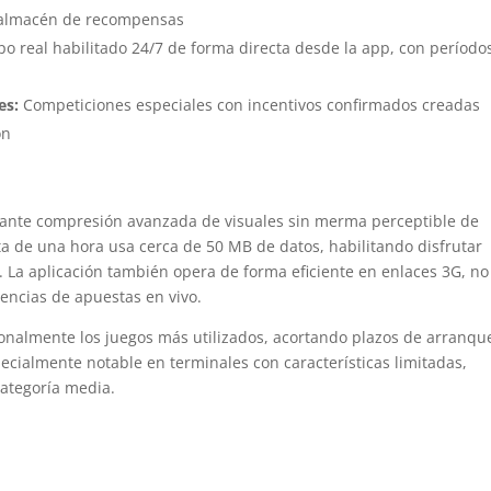
ra almacén de recompensas
o real habilitado 24/7 de forma directa desde la app, con período
es:
Competiciones especiales con incentivos confirmados creadas
ón
ante compresión avanzada de visuales sin merma perceptible de
ta de una hora usa cerca de 50 MB de datos, habilitando disfrutar
 La aplicación también opera de forma eficiente en enlaces 3G, no
ncias de apuestas en vivo.
ionalmente los juegos más utilizados, acortando plazos de arranqu
ecialmente notable en terminales con características limitadas,
ategoría media.