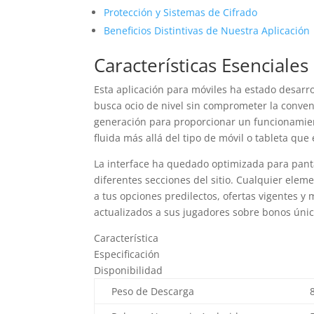
Protección y Sistemas de Cifrado
Beneficios Distintivas de Nuestra Aplicación
Características Esenciale
Esta aplicación para móviles ha estado desar
busca ocio de nivel sin comprometer la conven
generación para proporcionar un funcionamie
fluida más allá del tipo de móvil o tableta que
La interface ha quedado optimizada para pantal
diferentes secciones del sitio. Cualquier elem
a tus opciones predilectos, ofertas vigentes y
actualizados a sus jugadores sobre bonos únic
Característica
Especificación
Disponibilidad
Peso de Descarga