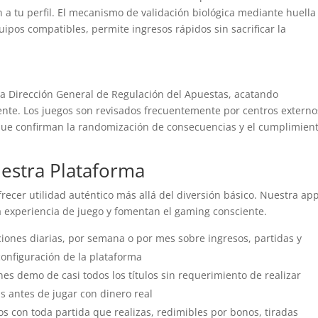
 a tu perfil. El mecanismo de validación biológica mediante huella
uipos compatibles, permite ingresos rápidos sin sacrificar la
la Dirección General de Regulación del Apuestas, acatando
ente. Los juegos son revisados frecuentemente por centros externo
que confirman la randomización de consecuencias y el cumplimien
uestra Plataforma
recer utilidad auténtico más allá del diversión básico. Nuestra ap
a experiencia de juego y fomentan el gaming consciente.
aciones diarias, por semana o por mes sobre ingresos, partidas y
onfiguración de la plataforma
nes demo de casi todos los títulos sin requerimiento de realizar
s antes de jugar con dinero real
s con toda partida que realizas, redimibles por bonos, tiradas