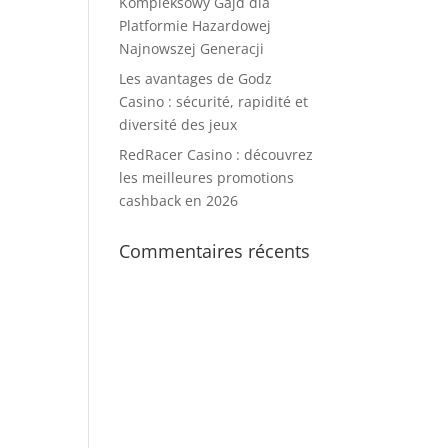
Kompleksowy Gajd dla
Platformie Hazardowej
Najnowszej Generacji
Les avantages de Godz
Casino : sécurité, rapidité et
diversité des jeux
RedRacer Casino : découvrez
les meilleures promotions
cashback en 2026
Commentaires récents