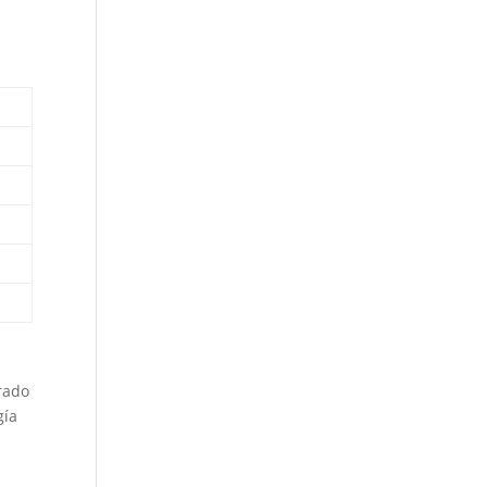
rado
gía
s