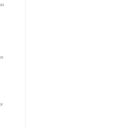
nas
os
or