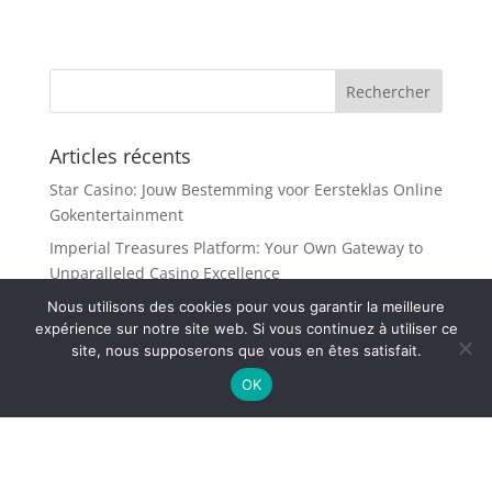
Articles récents
Star Casino: Jouw Bestemming voor Eersteklas Online
Gokentertainment
Imperial Treasures Platform: Your Own Gateway to
Unparalleled Casino Excellence
Ptak Spin Kasyno – Kompleksowy Gajd dla Platformie
Nous utilisons des cookies pour vous garantir la meilleure
expérience sur notre site web. Si vous continuez à utiliser ce
Hazardowej Najnowszej Generacji
site, nous supposerons que vous en êtes satisfait.
Les avantages de Godz Casino : sécurité, rapidité et
OK
diversité des jeux
RedRacer Casino : découvrez les meilleures
promotions cashback en 2026