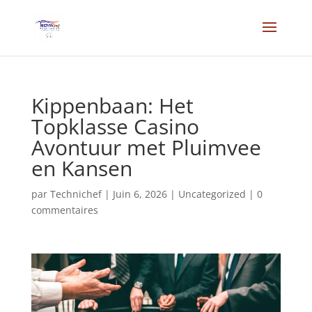
Kippenbaan: Het
Topklasse Casino
Avontuur met Pluimvee
en Kansen
par
Technichef
|
Juin 6, 2026
|
Uncategorized
|
0
commentaires