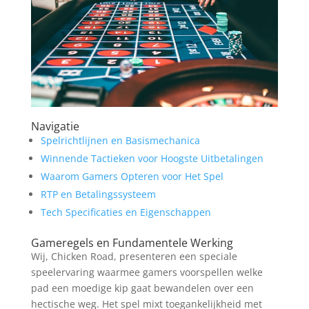
Navigatie
Spelrichtlijnen en Basismechanica
Winnende Tactieken voor Hoogste Uitbetalingen
Waarom Gamers Opteren voor Het Spel
RTP en Betalingssysteem
Tech Specificaties en Eigenschappen
Gameregels en Fundamentele Werking
Wij, Chicken Road, presenteren een speciale
speelervaring waarmee gamers voorspellen welke
pad een moedige kip gaat bewandelen over een
hectische weg. Het spel mixt toegankelijkheid met