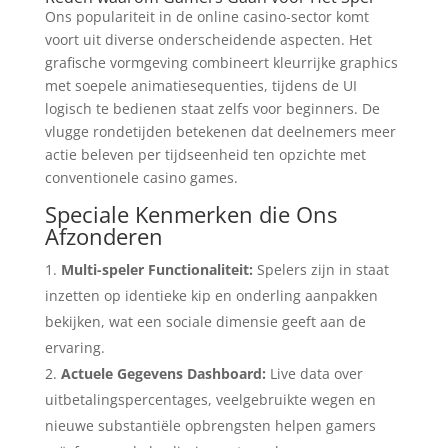
Ons populariteit in de online casino-sector komt
voort uit diverse onderscheidende aspecten. Het
grafische vormgeving combineert kleurrijke graphics
met soepele animatiesequenties, tijdens de UI
logisch te bedienen staat zelfs voor beginners. De
vlugge rondetijden betekenen dat deelnemers meer
actie beleven per tijdseenheid ten opzichte met
conventionele casino games.
Speciale Kenmerken die Ons
Afzonderen
Multi-speler Functionaliteit:
Spelers zijn in staat
inzetten op identieke kip en onderling aanpakken
bekijken, wat een sociale dimensie geeft aan de
ervaring.
Actuele Gegevens Dashboard:
Live data over
uitbetalingspercentages, veelgebruikte wegen en
nieuwe substantiële opbrengsten helpen gamers