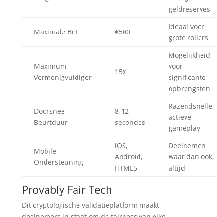
geldreserves
Ideaal voor
Maximale Bet
€500
grote rollers
Mogelijkheid
Maximum
voor
15x
Vermenigvuldiger
significante
opbrengsten
Razendsnelle,
Doorsnee
8-12
actieve
Beurtduur
secondes
gameplay
iOS,
Deelnemen
Mobile
Android,
waar dan ook,
Ondersteuning
HTML5
altijd
Provably Fair Tech
Dit cryptologische validatieplatform maakt
deelnemers in staat om de fairness van elke