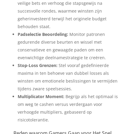
veilige bets en verhoog die stapsgewijs na
succesvolle rondes, waarmee winsten zijn
geherinvesteerd terwijl het originele budget
behouden staat.
Padselectie Beoordeling:
Monitor patronen
gedurende diverse beurten en wissel met
conservatieve en gewaagde paden om een
evenwichtige deelnamestrategie te creëren.
Stop-Loss Grenzen:
Stel vooraf gedefinieerde
maxima in ten behoeve van dubbel losses als
winsten om emotionele beslissingen te vermijden
tijdens zware speelsessies.
Multiplicator Moment:
Begrijp als het optimaal is
om weg te cashen versus verdergaan voor
verhoogde multipliers, gebaseerd op
risicotolerantie.
Reden waarom Gamers Gaan voor Het Spel