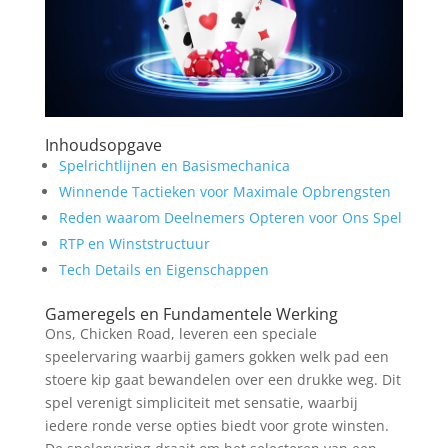
Inhoudsopgave
Spelrichtlijnen en Basismechanica
Winnende Tactieken voor Maximale Opbrengsten
Reden waarom Deelnemers Opteren voor Ons Spel
RTP en Winststructuur
Tech Details en Eigenschappen
Gameregels en Fundamentele Werking
Ons, Chicken Road, leveren een speciale
speelervaring waarbij gamers gokken welk pad een
stoere kip gaat bewandelen over een drukke weg. Dit
spel verenigt simpliciteit met sensatie, waarbij
iedere ronde verse opties biedt voor grote winsten.