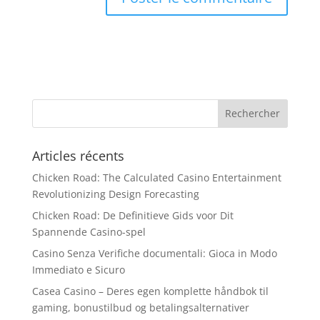
Articles récents
Chicken Road: The Calculated Casino Entertainment
Revolutionizing Design Forecasting
Chicken Road: De Definitieve Gids voor Dit
Spannende Casino-spel
Casino Senza Verifiche documentali: Gioca in Modo
Immediato e Sicuro
Casea Casino – Deres egen komplette håndbok til
gaming, bonustilbud og betalingsalternativer