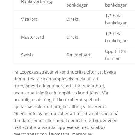
Banköverföring
bankdagar
bankdagar
1-3 hela
Visakort
Direkt
bankdagar
1-3 hela
Mastercard
Direkt
bankdagar
Upp till 24
Swish
Omedelbart
timmar
På LeoVegas strävar vi kontinuerligt efter att bygga
den ultimata casinoupplevelsen via att att
framgångsrikt kombinera ett stort spelutbud,
avancerad teknik och toppklass kundtjänst. Vår
orubbliga satsning till kontrollerat spel och
spelarnas säkerhet präglar allting vi levererar.
Oberoende av om du väljer att föredrar att spela på
din datorenhet eller mobila enheter, erbjuder vi en
helt sömlös användarupplevelse med snabba
överföringar och åtkomst till massor av