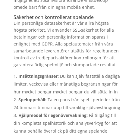
möjlighet att söka livsförändrande vinstbelopp
omedelbart från din egna mobila enhet.
Säkerhet och kontrollerat spelande
Din personliga datasäkerhet är vår allra högsta
högsta prioritet. Vi använder SSL-säkerhet för alla
betalningar och personlig information sparas i
enlighet med GDPR. Alla spelautomater från våra
samarbetande leverantörer utsätts för regelbunden
kontroll av tredjepartsaktörer kontrollorgan för att
garantera ärlig spelmiljö och slumpartade resultat.
Insättningsgränser:
Du kan själv fastställa dagliga
limiter, veckovisa eller månatliga begränsningar för
hur mycket pengar mycket pengar du vill sätta in in
Speluppehåll:
Ta en paus från spel i perioder från
24 timmars timmar upp till varaktig självavstängning
Hjälpmedel för egenövervakning:
Få tillgång till
din kompletta spelhistorik och analysverktyg för att
kunna behålla överblick på ditt egna spelande