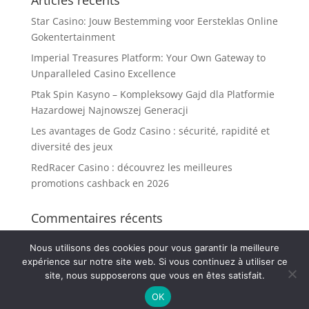
Articles récents
Star Casino: Jouw Bestemming voor Eersteklas Online
Gokentertainment
Imperial Treasures Platform: Your Own Gateway to
Unparalleled Casino Excellence
Ptak Spin Kasyno – Kompleksowy Gajd dla Platformie
Hazardowej Najnowszej Generacji
Les avantages de Godz Casino : sécurité, rapidité et
diversité des jeux
RedRacer Casino : découvrez les meilleures
promotions cashback en 2026
Commentaires récents
Nous utilisons des cookies pour vous garantir la meilleure
expérience sur notre site web. Si vous continuez à utiliser ce
site, nous supposerons que vous en êtes satisfait.
mentions légales
Explorez nos
| Technichef.fr © 2026 - Tous droits réservés
OK