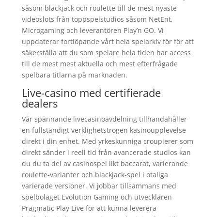
såsom blackjack och roulette till de mest nyaste
videoslots från toppspelstudios såsom NetEnt,
Microgaming och leverantören Play’n GO. Vi
uppdaterar fortlöpande vårt hela spelarkiv för för att
säkerställa att du som spelare hela tiden har access
till de mest mest aktuella och mest efterfrågade
spelbara titlarna på marknaden.
Live-casino med certifierade
dealers
Vår spännande livecasinoavdelning tillhandahåller
en fullständigt verklighetstrogen kasinoupplevelse
direkt i din enhet. Med yrkeskunniga croupierer som
direkt sänder i reell tid från avancerade studios kan
du du ta del av casinospel likt baccarat, varierande
roulette-varianter och blackjack-spel i otaliga
varierade versioner. Vi jobbar tillsammans med
spelbolaget Evolution Gaming och utvecklaren
Pragmatic Play Live för att kunna leverera