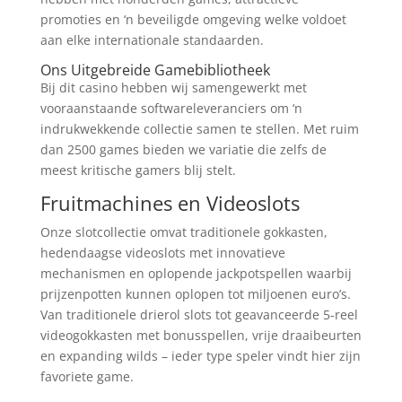
promoties en ‘n beveiligde omgeving welke voldoet
aan elke internationale standaarden.
Ons Uitgebreide Gamebibliotheek
Bij dit casino hebben wij samengewerkt met
vooraanstaande softwareleveranciers om ‘n
indrukwekkende collectie samen te stellen. Met ruim
dan 2500 games bieden we variatie die zelfs de
meest kritische gamers blij stelt.
Fruitmachines en Videoslots
Onze slotcollectie omvat traditionele gokkasten,
hedendaagse videoslots met innovatieve
mechanismen en oplopende jackpotspellen waarbij
prijzenpotten kunnen oplopen tot miljoenen euro’s.
Van traditionele drierol slots tot geavanceerde 5-reel
videogokkasten met bonusspellen, vrije draaibeurten
en expanding wilds – ieder type speler vindt hier zijn
favoriete game.