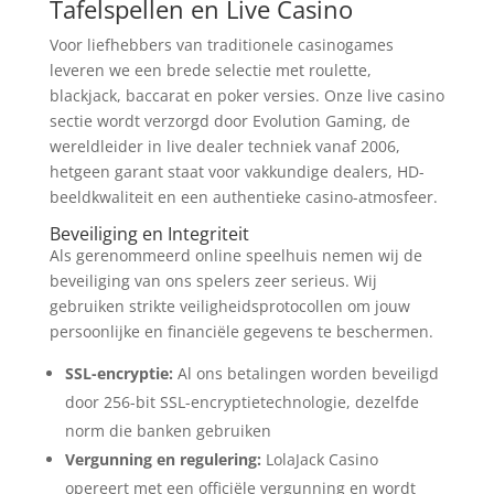
Tafelspellen en Live Casino
Voor liefhebbers van traditionele casinogames
leveren we een brede selectie met roulette,
blackjack, baccarat en poker versies. Onze live casino
sectie wordt verzorgd door Evolution Gaming, de
wereldleider in live dealer techniek vanaf 2006,
hetgeen garant staat voor vakkundige dealers, HD-
beeldkwaliteit en een authentieke casino-atmosfeer.
Beveiliging en Integriteit
Als gerenommeerd online speelhuis nemen wij de
beveiliging van ons spelers zeer serieus. Wij
gebruiken strikte veiligheidsprotocollen om jouw
persoonlijke en financiële gegevens te beschermen.
SSL-encryptie:
Al ons betalingen worden beveiligd
door 256-bit SSL-encryptietechnologie, dezelfde
norm die banken gebruiken
Vergunning en regulering:
LolaJack Casino
opereert met een officiële vergunning en wordt