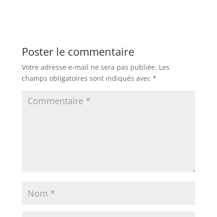
Poster le commentaire
Votre adresse e-mail ne sera pas publiée.
Les
champs obligatoires sont indiqués avec
*