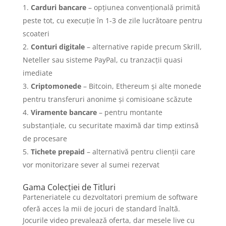
Carduri bancare
– opțiunea convențională primită
peste tot, cu execuție în 1-3 de zile lucrătoare pentru
scoateri
Conturi digitale
– alternative rapide precum Skrill,
Neteller sau sisteme PayPal, cu tranzacții quasi
imediate
Criptomonede
– Bitcoin, Ethereum și alte monede
pentru transferuri anonime și comisioane scăzute
Viramente bancare
– pentru montante
substanțiale, cu securitate maximă dar timp extinsă
de procesare
Tichete prepaid
– alternativă pentru clienții care
vor monitorizare sever al sumei rezervat
Gama Colecției de Titluri
Parteneriatele cu dezvoltatori premium de software
oferă acces la mii de jocuri de standard înaltă.
Jocurile video prevalează oferta, dar mesele live cu