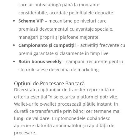
care ar putea atingă până la montante
considerabile, acordate pe inițialele depozite
Scheme VIP
– mecanisme pe niveluri care
premiază devotamentul cu avantaje speciale,
manageri proprii și plafoane majorate
Campionante și competiții
– activități frecvente cu
premii garantate și clasamente în timp live
Rotiri bonus weekly
– campanii recurente pentru
sloturile alese de echipa de marketing
Opțiuni de Procesare Bancară
Diversitatea opțiunilor de transfer reprezintă un
criteriu esențial în selectarea platformei potrivite.
Wallet-urile e-wallet procesează plățile instant, în
durată ce transferurile prin bănci cer termene mai
lungi de validare. Criptomonedele dobândesc
apreciere datorită anonimatului și rapidității de
procesare.