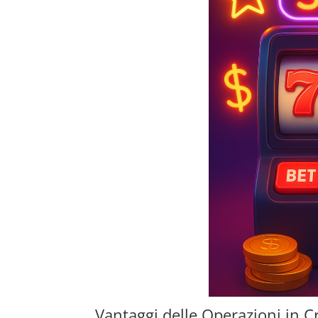
Vantaggi delle Operazioni in C