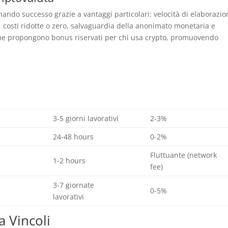
ando successo grazie a vantaggi particolari: velocità di elaborazio
, costi ridotte o zero, salvaguardia della anonimato monetaria e
me propongono bonus riservati per chi usa crypto, promuovendo
3-5 giorni lavorativi
2-3%
24-48 hours
0-2%
Fluttuante (network
1-2 hours
fee)
3-7 giornate
0-5%
lavorativi
 Vincoli