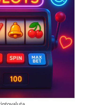
riptovaluta