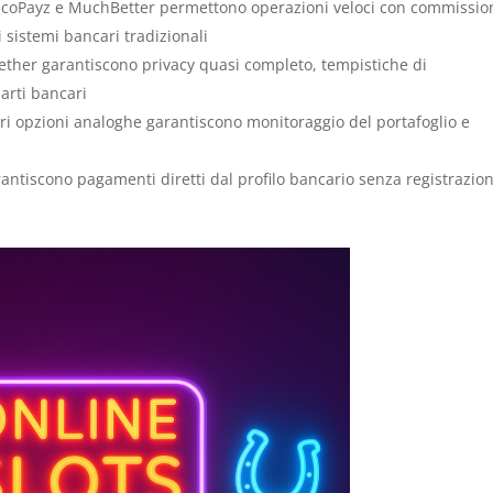
, ecoPayz e MuchBetter permettono operazioni veloci con commissio
 sistemi bancari tradizionali
Tether garantiscono privacy quasi completo, tempistiche di
arti bancari
ri opzioni analoghe garantiscono monitoraggio del portafoglio e
antiscono pagamenti diretti dal profilo bancario senza registrazio