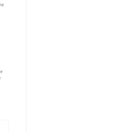
ame
 e
r