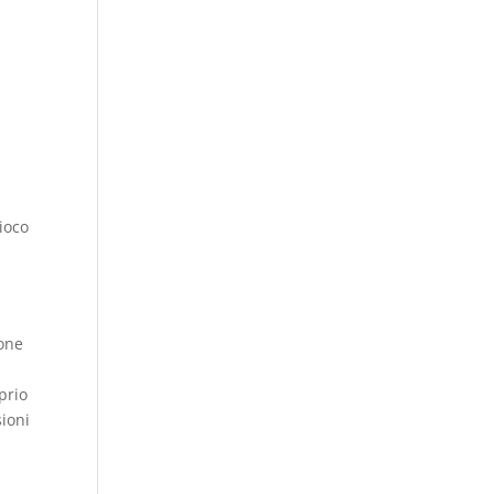
ioco
ione
prio
sioni