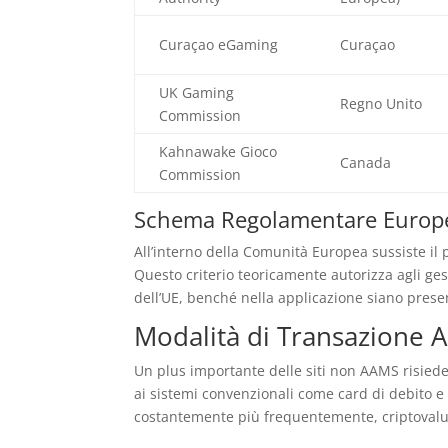
Curaçao eGaming
Curaçao
UK Gaming
Regno Unito
Commission
Kahnawake Gioco
Canada
Commission
Schema Regolamentare Europ
All’interno della Comunità Europea sussiste il p
Questo criterio teoricamente autorizza agli gest
dell’UE, benché nella applicazione siano present
Modalità di Transazione Al
Un plus importante delle siti non AAMS risiede
ai sistemi convenzionali come card di debito e b
costantemente più frequentemente, criptovalu