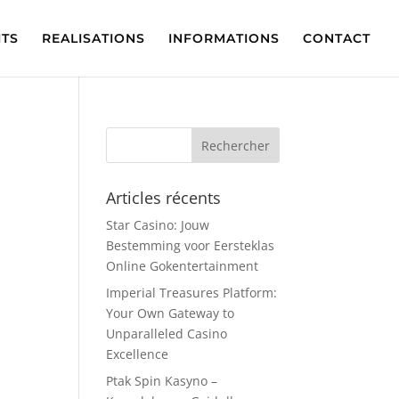
TS
REALISATIONS
INFORMATIONS
CONTACT
Articles récents
Star Casino: Jouw
Bestemming voor Eersteklas
Online Gokentertainment
Imperial Treasures Platform:
Your Own Gateway to
Unparalleled Casino
Excellence
Ptak Spin Kasyno –