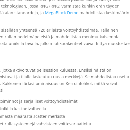
n teknologiaan, jossa RNG (RNG) varmistaa kunkin erän täyden
ä alan standardeja, ja
MegaBlock Demo
mahdollistaa keskimäärin
 sisällään yhteensä 720 erilaista voittoyhdistelmää. Tällainen
iden rullan hedelmäpeleistä ja mahdollistaa monimutkaisempia
oita uniikilla tavalla, jolloin lohkorakenteet voivat liittyä muodosta
otka aktivoituvat pelisession kuluessa. Ensiksi näistä on
oistuvat ja tilalle laskeutuu uusia merkkejä. Se mahdollistaa useita
a. Kakkonen tärkeä ominaisuus on Kerroinlohkot, mitkä voivat
si.
oiminnot ja sarjalliset voittoyhdistelmät
 kaikilla kaskadivaiheella
emmasta määrästä scatter-merkistä
 rullasysteemejä vahvistaen voittovariaatioita