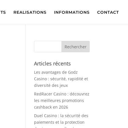
TS
REALISATIONS
INFORMATIONS
CONTACT
Articles récents
Les avantages de Godz
Casino : sécurité, rapidité et
diversité des jeux
RedRacer Casino : découvrez
les meilleures promotions
cashback en 2026
Duel Casino : la sécurité des
paiements et la protection