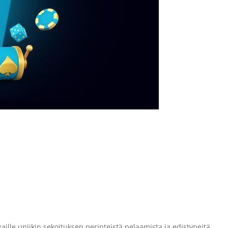
le uniikin sekoituksen perinteistä pelaamista ja edistyneitä