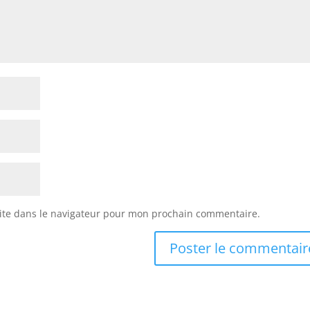
ite dans le navigateur pour mon prochain commentaire.