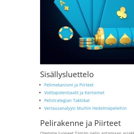
Sisällysluettelo
Pelimekanismi ja Piirteet
Voittopotentiaalit ja Kertoimet
Pelistrategian Taktiikat
Vertausanalyysi Muihin Hedelmäpeleihin
Pelirakenne ja Piirteet
Olemme luoneet Tämän pelin antamaan asiakkail