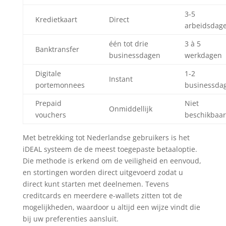
3-5
Kredietkaart
Direct
arbeidsdag
één tot drie
3 à 5
Banktransfer
businessdagen
werkdagen
Digitale
1-2
Instant
portemonnees
businessda
Prepaid
Niet
Onmiddellijk
vouchers
beschikbaar
Met betrekking tot Nederlandse gebruikers is het
iDEAL systeem de de meest toegepaste betaaloptie.
Die methode is erkend om de veiligheid en eenvoud,
en stortingen worden direct uitgevoerd zodat u
direct kunt starten met deelnemen. Tevens
creditcards en meerdere e-wallets zitten tot de
mogelijkheden, waardoor u altijd een wijze vindt die
bij uw preferenties aansluit.