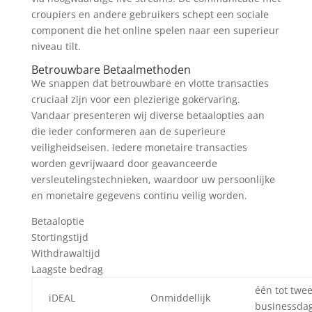
croupiers en andere gebruikers schept een sociale
component die het online spelen naar een superieur
niveau tilt.
Betrouwbare Betaalmethoden
We snappen dat betrouwbare en vlotte transacties
cruciaal zijn voor een plezierige gokervaring.
Vandaar presenteren wij diverse betaalopties aan
die ieder conformeren aan de superieure
veiligheidseisen. Iedere monetaire transacties
worden gevrijwaard door geavanceerde
versleutelingstechnieken, waardoor uw persoonlijke
en monetaire gegevens continu veilig worden.
Betaaloptie
Stortingstijd
Withdrawaltijd
Laagste bedrag
één tot twe
iDEAL
Onmiddellijk
businessda