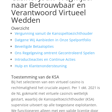
naar Betrouwbaar en
Verantwoord Virtueel
Wedden
Overzicht
Vergunning vanuit de Kansspeltoezichthouder
Datgene Wij Aanbieden in Onze Spelportfolio
Beveiligde Betaalopties
Ons Regelgeving omtrent Gecontroleerd Spelen
Introductieacties en Continue Acties
Hulp en Klantenondersteuning
Toestemming van de KSA
Bij het selecteren van een virtueel casino is
rechtmatigheid het cruciale aspect. Per 1 okt. 2021 is
de NL gokmarkt met virtuele casino’s wettelijk
gestart, waarbij de Kansspeltoezichthouder (KSA)
supervisie uitvoert op alle toegestane exploitanten.
We functioneren alleen met een valide licentie door