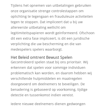
Tijdens het opnemen van uitbetalingen gebruiken
onze organisatie strenge controlestappen om
oplichting te tegengaan en frauduleuze activiteiten
tegen te stoppen. Dat impliceert dat u bij uw
allereerste uitbetaling wellicht om
legitimiteitspapieren wordt geïnformeerd. Ofschoon
dit een extra fase impliceert, is dit een juridische
verplichting die uw bescherming en die van
medespelers spelers waarborgt.
Het Beleid omtrent Bewust Spelen
Gecontroleerd spelen staat bij ons prioritair. Wij
erkennen dat spelen voor sommige individuen
problematisch kan worden, en daarom hebben wij
verschillende hulpmiddelen en maatregelen
doorgevoerd om deelnemers te beveiligen. De
benadering is gebaseerd op voorkoming, tijdige
detectie en tussenkomst indien vereist.
Iedere nieuwe deelnemers dienen gedwongen