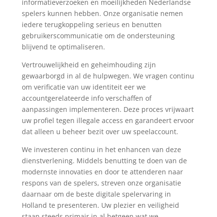
informatieverzoeken en moeilijkheden Nederlandse
spelers kunnen hebben. Onze organisatie nemen
iedere terugkoppeling serieus en benutten
gebruikerscommunicatie om de ondersteuning
blijvend te optimaliseren.
Vertrouwelijkheid en geheimhouding zijn
gewaarborgd in al de hulpwegen. We vragen continu
om verificatie van uw identiteit eer we
accountgerelateerde info verschaffen of
aanpassingen implementeren. Deze proces vrijwaart
uw profiel tegen illegale access en garandeert ervoor
dat alleen u beheer bezit over uw speelaccount.
We investeren continu in het enhancen van deze
dienstverlening. Middels benutting te doen van de
modernste innovaties en door te attenderen naar
respons van de spelers, streven onze organisatie
daarnaar om de beste digitale spelervaring in
Holland te presenteren. Uw plezier en veiligheid
staan steeds primair in al hetgeen wat we