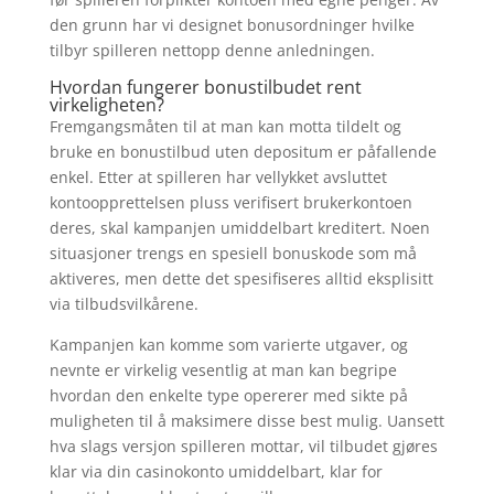
den grunn har vi designet bonusordninger hvilke
tilbyr spilleren nettopp denne anledningen.
Hvordan fungerer bonustilbudet rent
virkeligheten?
Fremgangsmåten til at man kan motta tildelt og
bruke en bonustilbud uten depositum er påfallende
enkel. Etter at spilleren har vellykket avsluttet
kontoopprettelsen pluss verifisert brukerkontoen
deres, skal kampanjen umiddelbart kreditert. Noen
situasjoner trengs en spesiell bonuskode som må
aktiveres, men dette det spesifiseres alltid eksplisitt
via tilbudsvilkårene.
Kampanjen kan komme som varierte utgaver, og
nevnte er virkelig vesentlig at man kan begripe
hvordan den enkelte type opererer med sikte på
muligheten til å maksimere disse best mulig. Uansett
hva slags versjon spilleren mottar, vil tilbudet gjøres
klar via din casinokonto umiddelbart, klar for