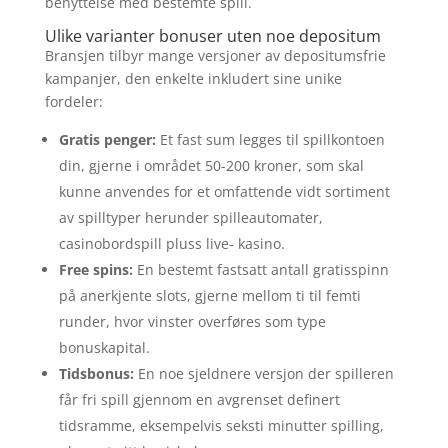
benyttelse med bestemte spill.
Ulike varianter bonuser uten noe depositum
Bransjen tilbyr mange versjoner av depositumsfrie
kampanjer, den enkelte inkludert sine unike
fordeler:
Gratis penger:
Et fast sum legges til spillkontoen
din, gjerne i området 50-200 kroner, som skal
kunne anvendes for et omfattende vidt sortiment
av spilltyper herunder spilleautomater,
casinobordspill pluss live- kasino.
Free spins:
En bestemt fastsatt antall gratisspinn
på anerkjente slots, gjerne mellom ti til femti
runder, hvor vinster overføres som type
bonuskapital.
Tidsbonus:
En noe sjeldnere versjon der spilleren
får fri spill gjennom en avgrenset definert
tidsramme, eksempelvis seksti minutter spilling,