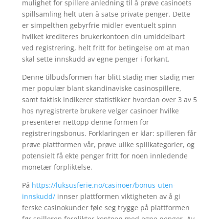
mulighet for spillere anledning til å prøve casinoets
spillsamling helt uten å satse private penger. Dette
er simpelthen gebyrfrie midler eventuelt spinn
hvilket krediteres brukerkontoen din umiddelbart
ved registrering, helt fritt for betingelse om at man
skal sette innskudd av egne penger i forkant.
Denne tilbudsformen har blitt stadig mer stadig mer
mer populær blant skandinaviske casinospillere,
samt faktisk indikerer statistikker hvordan over 3 av 5
hos nyregistrerte brukere velger casinoer hvilke
presenterer nettopp denne formen for
registreringsbonus. Forklaringen er klar: spilleren får
prøve plattformen vår, prøve ulike spillkategorier, og
potensielt få ekte penger fritt for noen innledende
monetær forpliktelse.
På
https://luksusferie.no/casinoer/bonus-uten-
innskudd/
innser plattformen viktigheten av å gi
ferske casinokunder føle seg trygge på plattformen
før spilleren forplikter kontoen med egne penger. Av