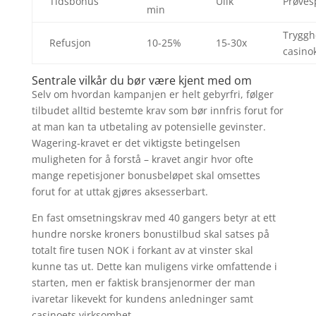
Tidsbonus
Ulik
Prøvesp
min
Tryggh
Refusjon
10-25%
15-30x
casino
Sentrale vilkår du bør være kjent med om
Selv om hvordan kampanjen er helt gebyrfri, følger
tilbudet alltid bestemte krav som bør innfris forut for
at man kan ta utbetaling av potensielle gevinster.
Wagering-kravet er det viktigste betingelsen
muligheten for å forstå – kravet angir hvor ofte
mange repetisjoner bonusbeløpet skal omsettes
forut for at uttak gjøres aksesserbart.
En fast omsetningskrav med 40 gangers betyr at ett
hundre norske kroners bonustilbud skal satses på
totalt fire tusen NOK i forkant av at vinster skal
kunne tas ut. Dette kan muligens virke omfattende i
starten, men er faktisk bransjenormer der man
ivaretar likevekt for kundens anledninger samt
casinoets virksomhet.