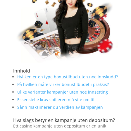
Innhold
Hvilken er en type bonustilbud uten noe innskudd?
På hvilken måte virker bonustilbudet i praksis?
Ulike varianter kampanjer uten noe innsetting
Essensielle krav spilleren må vite om til
Sånn maksimerer du verdien av kampanjen
Hva slags betyr en kampanje uten depositum?
Ett casino kampanje uten depositum er en unik