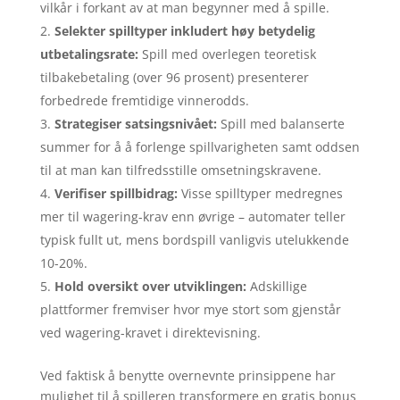
vilkår i forkant av at man begynner med å spille.
Selekter spilltyper inkludert høy betydelig
utbetalingsrate:
Spill med overlegen teoretisk
tilbakebetaling (over 96 prosent) presenterer
forbedrede fremtidige vinnerodds.
Strategiser satsingsnivået:
Spill med balanserte
summer for å å forlenge spillvarigheten samt oddsen
til at man kan tilfredsstille omsetningskravene.
Verifiser spillbidrag:
Visse spilltyper medregnes
mer til wagering-krav enn øvrige – automater teller
typisk fullt ut, mens bordspill vanligvis utelukkende
10-20%.
Hold oversikt over utviklingen:
Adskillige
plattformer fremviser hvor mye stort som gjenstår
ved wagering-kravet i direktevisning.
Ved faktisk å benytte overnevnte prinsippene har
mulighet til å spilleren transformere en gratis bonus