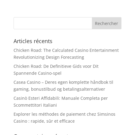
Articles récents
Chicken Road: The Calculated Casino Entertainment
Revolutionizing Design Forecasting
Chicken Road: De Definitieve Gids voor Dit
Spannende Casino-spel
Casea Casino – Deres egen komplette håndbok til
gaming, bonustilbud og betalingsalternativer
Casinò Esteri Affidabili: Manuale Completa per
Scommettitori Italiani
Explorer les méthodes de paiement chez Simsinos
Casino : rapide, sûr et efficace