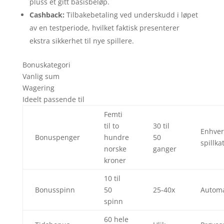
pluss et gitt basisbeløp.
Cashback:
Tilbakebetaling ved underskudd i løpet
av en testperiode, hvilket faktisk presenterer
ekstra sikkerhet til nye spillere.
Bonuskategori
Vanlig sum
Wagering
Ideelt passende til
Femti
til to
30 til
Enhver
Bonuspenger
hundre
50
spillka
norske
ganger
kroner
10 til
Bonusspinn
50
25-40x
Autom
spinn
60 hele