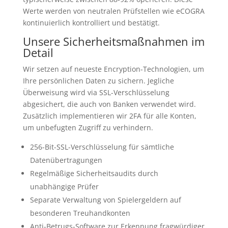
Werte werden von neutralen Prüfstellen wie eCOGRA
kontinuierlich kontrolliert und bestätigt.
Unsere Sicherheitsmaßnahmen im
Detail
Wir setzen auf neueste Encryption-Technologien, um
Ihre persönlichen Daten zu sichern. Jegliche
Überweisung wird via SSL-Verschlüsselung
abgesichert, die auch von Banken verwendet wird.
Zusätzlich implementieren wir 2FA für alle Konten,
um unbefugten Zugriff zu verhindern.
256-Bit-SSL-Verschlüsselung für sämtliche
Datenübertragungen
Regelmäßige Sicherheitsaudits durch
unabhängige Prüfer
Separate Verwaltung von Spielergeldern auf
besonderen Treuhandkonten
Anti-Betrugs-Software zur Erkennung fragwürdiger