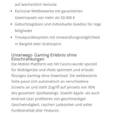
auf wöchentlich Verluste
Exclusive Wettbewerbe mit garantierten
Gewinnpools von mehr als 50.000 €
Geburtstagsboni und individuelle Goodies für rege
Mitglieder
Treuepunktesystem mit Umwandlungsmöglichkeit
in Bargeld oder Gratisspins
Unterwegs- Gaming-Erlebnis ohne
Einschränkungen
Die Mobile Plattform von NV Casino wurde speziell
für Mobilgeräte und iPads optimiert und erlaubt
flüssiges Gaming ohne Download. Die webbasierte
Seite passt sich automatisch an verschiedene
Screens an und stellt Zugriff auf jenseits von 90%
des gesamten Spielkatalogs. Sowohl Apple- als auch
Android-User profitieren von geschmeidiger
Geschwindigkeit, raschen Ladezeiten und voller
Funktionalität aller Features.