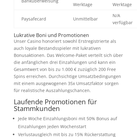
Banküberweisung
Werktage
Werktage
N/A
Paysafecard
Unmittelbar
verfügbar
Lukrative Boni und Promotionen
Unser Casino honoriert sowohl Erstregistrierte als
auch loyale Bestandsspieler mit lukrativen
Bonusaktionen. Das Welcome-Paket verteilt sich über
die anfänglichen drei Einzahlungen und kann ein
Gesamtwert von bis zu 1.000 € zuzüglich 200 Free
Spins erreichen. Durchsichtige Umsatzbedingungen
mit einem ausgewogenen 35x Umsatzfaktor sorgen
für realistische Auszahlungschancen.
Laufende Promotionen für
Stammkunden
Jede Woche Einzahlungsboni mit 50% Bonus auf
Einzahlungen jeden Wochenstart
Verlustausgleich mit bis zu 15% Rückerstattung