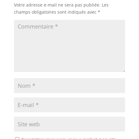
Votre adresse e-mail ne sera pas publiée.
Les
champs obligatoires sont indiqués avec
*