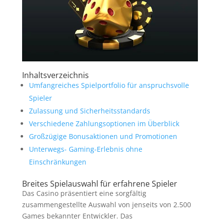
Inhaltsverzeichnis
Umfangreiches Spielportfolio für anspruchsvolle
Spieler
Zulassung und Sicherheitsstandards
Verschiedene Zahlungsoptionen im Überblick
Großzügige Bonusaktionen und Promotionen
Unterwegs- Gaming-Erlebnis ohne
Einschränkungen
Breites Spielauswahl für erfahrene Spieler
Das Casino präsentiert eine sorgfältig
zusammengestellte Auswahl von jenseits von 2.500
Games bekannter Entwickler. Das