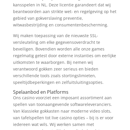
kansspelen in NL. Deze licentie garandeert dat wij
beantwoorden aan strikte wet- en regelgeving op het
gebied van gokverslaving preventie,
witwasbestrijding en consumentenbescherming.
Wij maken toepassing van de nieuwste SSL-
versleuteling om elke gegevensoverdracht te
beveiligen. Bovendien worden alle onze games
regelmatig getest door externe instanties om eerlijke
uitkomsten te waarborgen. Bij nemen wij
verantwoord gokken zeer serieus en bieden
verschillende tools zoals stortingslimieten,
speeltijdbeperkingen en zelfuitsluitingsopties.
Spelaanbod en Platforms
Ons casino voorziet een imposant assortiment aan
spellen van toonaangevende softwareleveranciers.
Van klassieke gokkasten naar moderne video slots,
van tafelspellen tot live casino opties – bij is er voor
iedereen wat wils. Wij werken samen met