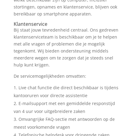
stortingen, opnames en klantenservice, blijven ook
bereikbaar op smartphone apparaten.
Klantenservice
Bij staat jouw tevredenheid centraal. Ons gedreven
klantenserviceteam is beschikbaar om je te helpen
met alle vragen of problemen die je mogelijk
tegenkomt. Wij bieden ondersteuning middels
meerdere wegen om te zorgen dat je steeds snel
hulp kunt krijgen.
De servicemogelijkheden omvatten:
Live chat functie die direct beschikbaar is tijdens
kantooruren voor directe assistentie
E-mailsupport met een gemiddelde responstijd
van 4 uur voor uitgebreidere zaken
Omvangrijke FAQ-sectie met antwoorden op de
meest voorkomende vragen
Telefonische helpdesk voor dringende zaken