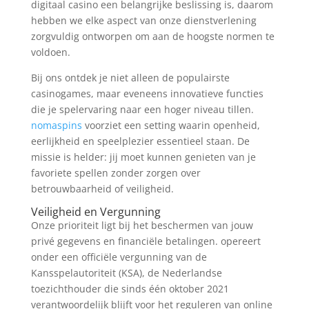
digitaal casino een belangrijke beslissing is, daarom
hebben we elke aspect van onze dienstverlening
zorgvuldig ontworpen om aan de hoogste normen te
voldoen.
Bij ons ontdek je niet alleen de populairste
casinogames, maar eveneens innovatieve functies
die je spelervaring naar een hoger niveau tillen.
nomaspins
voorziet een setting waarin openheid,
eerlijkheid en speelplezier essentieel staan. De
missie is helder: jij moet kunnen genieten van je
favoriete spellen zonder zorgen over
betrouwbaarheid of veiligheid.
Veiligheid en Vergunning
Onze prioriteit ligt bij het beschermen van jouw
privé gegevens en financiële betalingen. opereert
onder een officiële vergunning van de
Kansspelautoriteit (KSA), de Nederlandse
toezichthouder die sinds één oktober 2021
verantwoordelijk blijft voor het reguleren van online