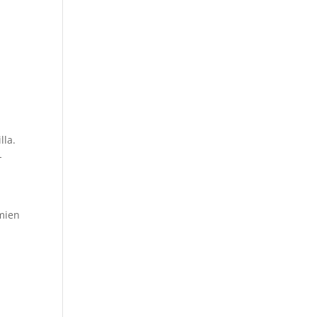
p
lla.
-
lmien