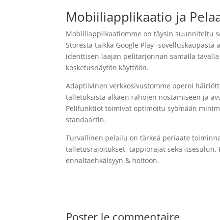
Mobiiliapplikaatio ja Pela
Mobiiliapplikaatiomme on täysin suunniteltu se
Storesta taikka Google Play -sovelluskaupasta a
identtisen laajan pelitarjonnan samalla tavalla
kosketusnäytön käyttöön.
Adaptiivinen verkkosivustomme operoi häiriöt
talletuksista alkaen rahojen nostamiseen ja av
Pelifunktiot toimivat optimoitu syömään minim
standaartin.
Turvallinen pelailu on tärkeä periaate toiminn
talletusrajoitukset, tappiorajat sekä itsesul
ennaltaehkäisyyn & hoitoon.
Poster le commentaire