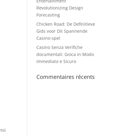
Entertainment
Revolutionizing Design
Forecasting
Chicken Road: De Definitieve
Gids voor Dit Spannende
Casino-spel
Casino Senza Verifiche
documentali: Gioca in Modo
Immediato e Sicuro
Commentaires récents
mii