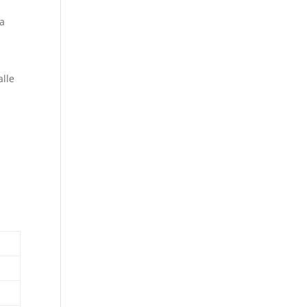
ka
alle