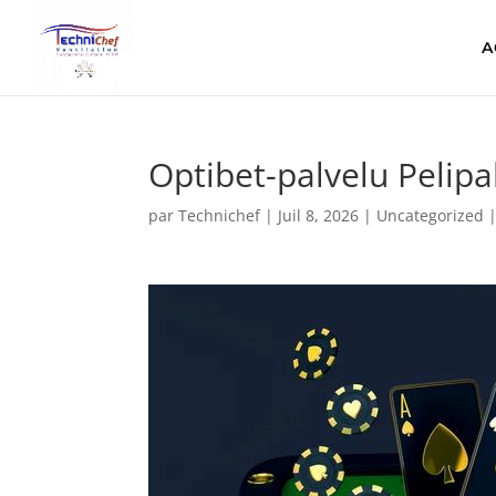
A
Optibet-palvelu Pelipa
par
Technichef
|
Juil 8, 2026
|
Uncategorized