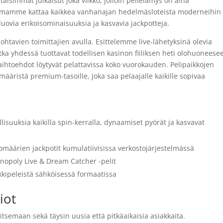
aisimmat julkaisut joka viikko, jolloin pelielämys on aina
ikoimamme kattaa kaikkea vanhanajan hedelmäsloteista moderneihin
 luovia erikoisominaisuuksia ja kasvavia jackpotteja.
tavien toimittajien avulla. Esittelemme live-lähetyksinä olevia
jotka yhdessä tuottavat todellisen kasinon fiiliksen heti olohuoneesee
ivaihtoehdot löytyvät pelattavissa koko vuorokauden. Pelipaikkojen
 määristä premium-tasoille, joka saa pelaajalle kaikille sopivaa
suuksia kaikilla spin-kerralla, dynaamiset pyörät ja kasvavat
määrien jackpotit kumulatiivisissa verkostojärjestelmässä
nopoly Live & Dream Catcher -pelit
kkipeleistä sähköisessä formaatissa
iot
tsemaan sekä täysin uusia että pitkäaikaisia asiakkaita.