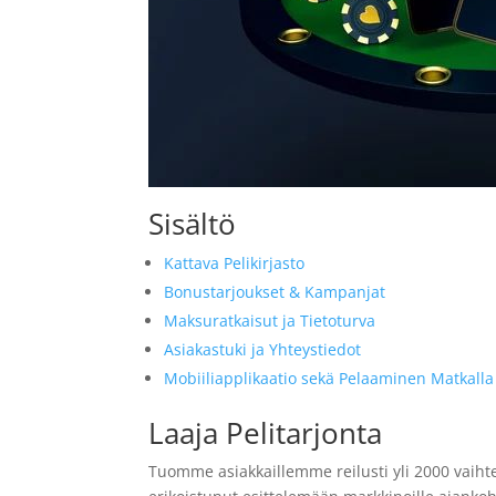
Sisältö
Kattava Pelikirjasto
Bonustarjoukset & Kampanjat
Maksuratkaisut ja Tietoturva
Asiakastuki ja Yhteystiedot
Mobiiliapplikaatio sekä Pelaaminen Matkalla
Laaja Pelitarjonta
Tuomme asiakkaillemme reilusti yli 2000 vaihte