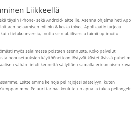
aminen Liikkeellä
kä täysin iPhone- sekä Android-laitteille. Asenna ohjelma heti Ap
loittaen pelaamisen milloin & koska toivot. Applikaatio tarjoaa
 kuin tietokoneversio, mutta se mobiiliversio toimii optimoitu
tömästi myös selaimessa poistaen asennusta. Koko palvelut
usta bonusetuuksien käyttöönottoon löytyvät käytettävissä puhelimi
aalisen vähän tietoliikennettä säilyttäen samalla erinomaisen kuva
assamme. Esittelemme keinoja pelirajojesi säätelyyn, kuten
un. Kumppanimme Peluuri tarjoaa koulutetun apua ja tukea pelionge