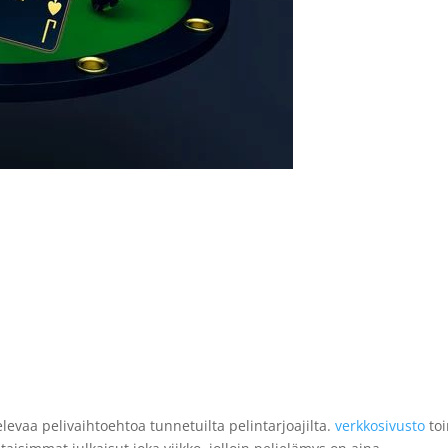
levaa pelivaihtoehtoa tunnetuilta pelintarjoajilta.
verkkosivusto
toi