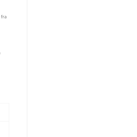
 fra
e