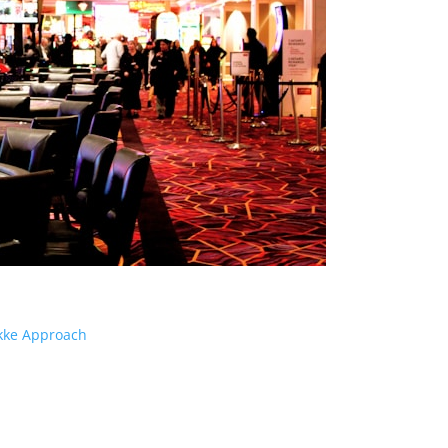
ikke Approach