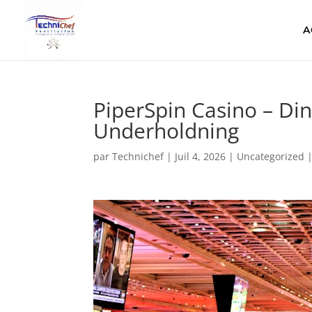
A
PiperSpin Casino – Din
Underholdning
par
Technichef
|
Juil 4, 2026
|
Uncategorized