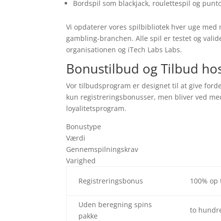
Bordspil som blackjack, roulettespil og punto
Vi opdaterer vores spilbibliotek hver uge med 
gambling-branchen. Alle spil er testet og vali
organisationen og iTech Labs Labs.
Bonustilbud og Tilbud ho
Vor tilbudsprogram er designet til at give ford
kun registreringsbonusser, men bliver ved me
loyalitetsprogram.
Bonustype
Værdi
Gennemspilningskrav
Varighed
Registreringsbonus
100% op 
Uden beregning spins
to hundr
pakke