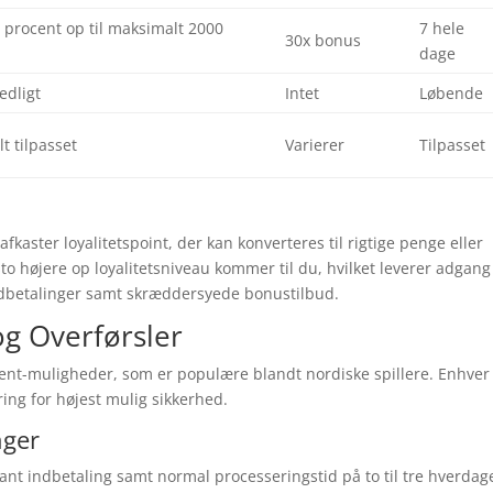
 procent op til maksimalt 2000
7 hele
30x bonus
dage
dligt
Intet
Løbende
lt tilpasset
Varierer
Tilpasset
kaster loyalitetspoint, der kan konverteres til rigtige penge eller
to højere op loyalitetsniveau kommer til du, hvilket leverer adgang 
 udbetalinger samt skræddersyede bonustilbud.
g Overførsler
nt-muligheder, som er populære blandt nordiske spillere. Enhver
ing for højest mulig sikkerhed.
nger
ant indbetaling samt normal processeringstid på to til tre hverdag