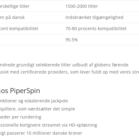
rskellige titler
1500-2000 titler
en på dansk
Indskrænket tilgængelighed
cent kompatibilitet
70-80 procents kompatibilitet
95.5%
undrede grundigt selekterede titler udbudt af globens førende
ivt med certificerede providers, som lever fuldt op med vores st
os PiperSpin
ktioner og eskalerende jackpots
e spillere, som værdsætter det simple
heder per rundering
sionelle kortgivere streamet via HD-opløsning
ligt passerer 10 millioner danske kroner