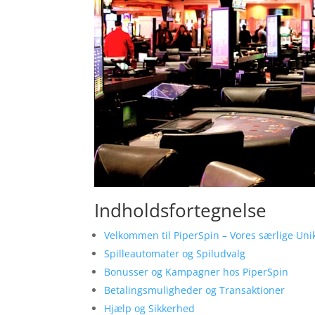
Indholdsfortegnelse
Velkommen til PiperSpin – Vores særlige Un
Spilleautomater og Spiludvalg
Bonusser og Kampagner hos PiperSpin
Betalingsmuligheder og Transaktioner
Hjælp og Sikkerhed