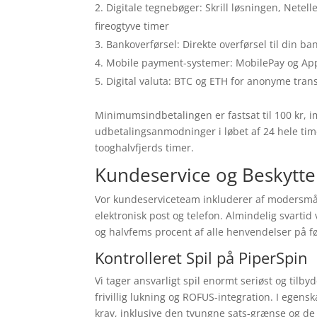
Digitale tegnebøger: Skrill løsningen, Nete
fireogtyve timer
Bankoverførsel: Direkte overførsel til din 
Mobile payment-systemer: MobilePay og Appl
Digital valuta: BTC og ETH for anonyme tran
Minimumsindbetalingen er fastsat til 100 kr,
udbetalingsanmodninger i løbet af 24 hele time
tooghalvfjerds timer.
Kundeservice og Beskytte
Vor kundeserviceteam inkluderer af modersmål 
elektronisk post og telefon. Almindelig svartid 
og halvfems procent af alle henvendelser på f
Kontrolleret Spil på PiperSpin
Vi tager ansvarligt spil enormt seriøst og til
frivillig lukning og ROFUS-integration. I egen
krav, inklusive den tvungne sats-grænse og de 