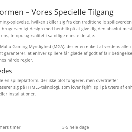
formen – Vores Specielle Tilgang
ing-oplevelse, hvilken skiller sig fra den traditionelle spilleverden
d brugervenligt design med henblik på at give dig den absolut mes
rens, tempo og kvalitet i samtlige eneste detalje.
fra Malta Gaming Myndighed (MGA), der er en enkelt af verdens alle
 garanterer, at enhver spillere får glæde af godt af fair betingels
nes hårde regler.
edes
ille en spilleplatform, der ikke blot fungerer, men overtræffer
aserer sig på HTML5-teknologi, som lover fejlfri spil på tværs af en
ler installationer.
imers timer
3-5 hele dage