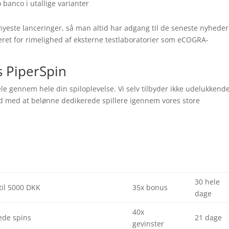
 banco i utallige varianter
nyeste lanceringer, så man altid har adgang til de seneste nyheder
deret for rimelighed af eksterne testlaboratorier som eCOGRA-
s PiperSpin
ele gennem hele din spiloplevelse. Vi selv tilbyder ikke udelukkend
d med at belønne dedikerede spillere igennem vores store
30 hele
til 5000 DKK
35x bonus
dage
40x
ede spins
21 dage
gevinster