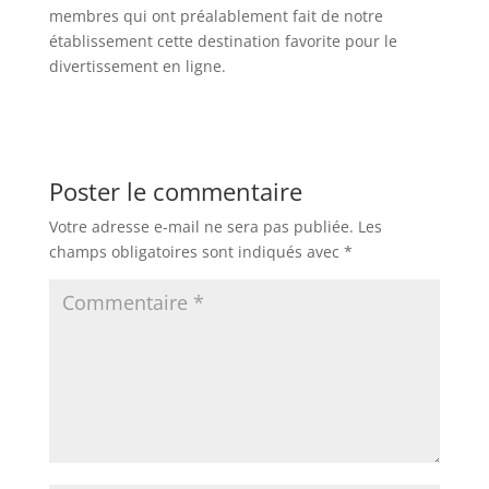
membres qui ont préalablement fait de notre
établissement cette destination favorite pour le
divertissement en ligne.
Poster le commentaire
Votre adresse e-mail ne sera pas publiée.
Les
champs obligatoires sont indiqués avec
*