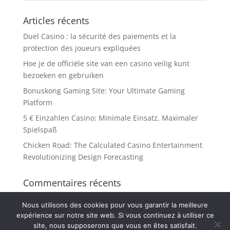
Articles récents
Duel Casino : la sécurité des paiements et la
protection des joueurs expliquées
Hoe je de officiële site van een casino veilig kunt
bezoeken en gebruiken
Bonuskong Gaming Site: Your Ultimate Gaming
Platform
5 € Einzahlen Casino: Minimale Einsatz, Maximaler
Spielspaß
Chicken Road: The Calculated Casino Entertainment
Revolutionizing Design Forecasting
Commentaires récents
Nous utilisons des cookies pour vous garantir la meilleure
expérience sur notre site web. Si vous continuez à utiliser ce
site, nous supposerons que vous en êtes satisfait.