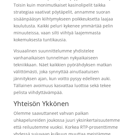
Toisin kuin monimutkaiset kasinolipelit taikka
strategiaa vaativat pöytäpelit, annamme suoran
sisäänpääsyn kiihtymykseen poikkeuksetta laajaa
koulutusta. Kaikki peluri kykenee ymmärtää pelin
minuuteissa, vaan silti viihtyä laajemmasta
kokemuksesta tuntikausia.
Visuaalinen suunnittelumme yhdistelee
vanhanaikaisen tunnelman nykyaikaiseen
tekniikkaan. Näet kaikkien pyörähdyksen matkan
välittömästi, joka synnyttää ainutlaatuisen
jännityksen ajan, kun voitto pysyy edelleen auki.
Tällainen avoimuus kasvattaa luottoa sekä tekee
pelista viihdyttävämpää.
Yhteisön Ykkönen
Olemme saavuttaneet vahvan paikan
uhkapelureiden joukossa juuri yksinkertaisuutemme
että reiluutemme vuoksi. Korkea RTP-prosenttimme
yhdessä sujuvaan kulkuun muuttaa meistämme