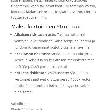
suurempaan. Keskimmäiset lokerot toteutuvat
tiheämmin, vaan tarjoavat kohtuullisemman voiton,
kun taas laidan sektorit esiintyvät harvempia mutta
tuottavat suuremmin.
Maksukertoimien Struktuuri
Alhaisen riskitason aste:
Tasapainoisempi
voittojen jakautuminen, vähäisempi heilahtelu ja
johdonmukaisemmat voitot pitkällä aikavälillä
Keskitason riskitaso:
Sopiva kombinaatio, jossa
keskellä kohdissa on keskitason maksukertoimet
että ääripäissä paremmat voitot
Korkean riskitason vaikeusaste:
Ääripäiden
kertoimet saattavat ulottua peräti 1000x vedon,
mutta onnistumisen todennäköisyys on selvästi
alhaisempi
Volatiliteetti
Pienin Voittokerroin