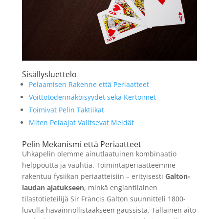
Sisällysluettelo
Pelaamisen Rakenne että Periaatteet
Voittotodennäköisyydet sekä Kertoimet
Toimivat Pelin Taktiikat
Miten Pelaajat Valitsevat Meidät
Pelin Mekanismi että Periaatteet
Uhkapelin olemme ainutlaatuinen kombinaatio
helppoutta ja vauhtia. Toimintaperiaatteemme
rakentuu fysiikan periaatteisiin – erityisesti
Galton-
laudan ajatukseen
, minkä englantilainen
tilastotieteilijä Sir Francis Galton suunnitteli 1800-
luvulla havainnollistaakseen gaussista. Tällainen aito