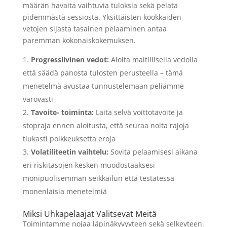
määrän havaita vaihtuvia tuloksia sekä pelata
pidemmästä sessiosta. Yksittäisten kookkaiden
vetojen sijasta tasainen pelaaminen antaa
paremman kokonaiskokemuksen.
Progressiivinen vedot:
Aloita maltillisella vedolla
että säädä panosta tulosten perusteella – tämä
menetelmä avustaa tunnustelemaan peliämme
varovasti
Tavoite- toiminta:
Laita selvä voittotavoite ja
stopraja ennen aloitusta, että seuraa noita rajoja
tiukasti poikkeuksetta eroja
Volatiliteetin vaihtelu:
Sovita pelaamisesi aikana
eri riskitasojen kesken muodostaaksesi
monipuolisemman seikkailun että testatessa
monenlaisia menetelmiä
Miksi Uhkapelaajat Valitsevat Meitä
Toimintamme nojaa läpinäkyvyyteen sekä selkeyteen.