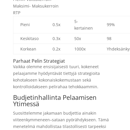
Maksimi- Maksukerroin
RTP
5-
Pieni
0.5x
99%
kertainen
Keskitaso
0.3x
50x
98
Korkean
0.2x
1000x
Yhdeksänk
Parhaat Pelin Strategiat
Vaikka olemme ensisijaisesti tuuri, kokeneet
pelaajamme hyödyntävät tiettyjä strategioita
kohotakseen kokonaiskokemustaan sekä
kontrolloidakseen pelirahaa tehokkaammin.
Budjetinhallinta Pelaamisen
Ytimessä
Suosittelemme jakamaan budjettia ainakin
viiteenkymmeneen–sataan pyörähdykseen. Tämä
menetelmä mahdollistaa tilastollisesti tarpeeksi