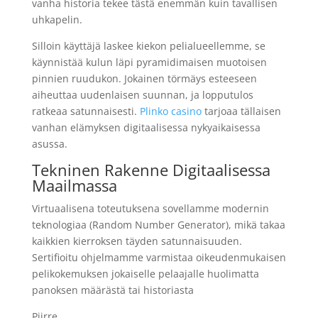
vanha historia tekee tästä enemmän kuin tavallisen
uhkapelin.
Silloin käyttäjä laskee kiekon pelialueellemme, se
käynnistää kulun läpi pyramidimaisen muotoisen
pinnien ruudukon. Jokainen törmäys esteeseen
aiheuttaa uudenlaisen suunnan, ja lopputulos
ratkeaa satunnaisesti.
Plinko casino
tarjoaa tällaisen
vanhan elämyksen digitaalisessa nykyaikaisessa
asussa.
Tekninen Rakenne Digitaalisessa
Maailmassa
Virtuaalisena toteutuksena sovellamme modernin
teknologiaa (Random Number Generator), mikä takaa
kaikkien kierroksen täyden satunnaisuuden.
Sertifioitu ohjelmamme varmistaa oikeudenmukaisen
pelikokemuksen jokaiselle pelaajalle huolimatta
panoksen määrästä tai historiasta
Piirre