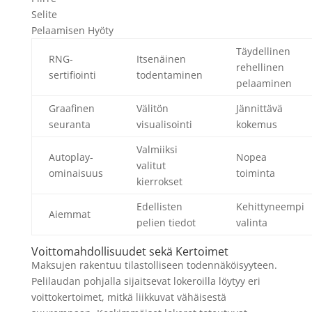
Selite
Pelaamisen Hyöty
Täydellinen
RNG-
Itsenäinen
rehellinen
sertifiointi
todentaminen
pelaaminen
Graafinen
Välitön
Jännittävä
seuranta
visualisointi
kokemus
Valmiiksi
Autoplay-
Nopea
valitut
ominaisuus
toiminta
kierrokset
Edellisten
Kehittyneempi
Aiemmat
pelien tiedot
valinta
Voittomahdollisuudet sekä Kertoimet
Maksujen rakentuu tilastolliseen todennäköisyyteen.
Pelilaudan pohjalla sijaitsevat lokeroilla löytyy eri
voittokertoimet, mitkä liikkuvat vähäisestä