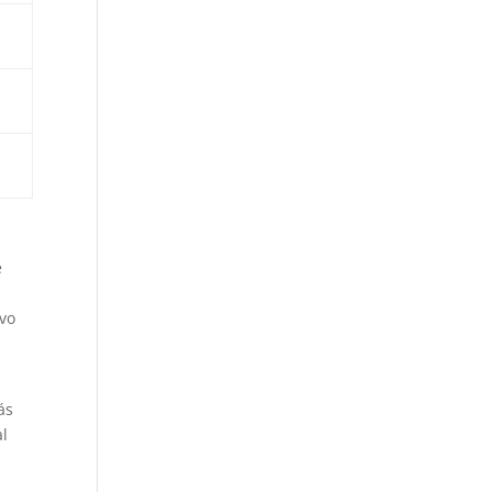
e
ivo
ás
al