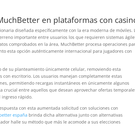
MuchBetter en plataformas con casin
ionaria diseñada específicamente con la era moderna de móviles. 
terreno importante entre usuarios los que requieren sistemas ágile
datos comprobados en la área, MuchBetter procesa operaciones pa
tanto esta opción auténticamente internacional para jugadores con
o de su planteamiento únicamente celular, removiendo esta
 con escritorio. Los usuarios manejan completamente estas
ones, permitiendo recargas instantáneos en únicamente algunos
lta crucial entre aquellos que desean aprovechar ofertas temporale
 ingreso rápido.
espuesta con esta aumentada solicitud con soluciones con
better españa
brinda dicha alternativa junto con alternativas
gador halle su método que más le acomode a sus elecciones