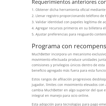
Requerimientos anteriores con
Obtener dicha herramienta oficial mediante 
Llenar registro proporcionando teléfono de t
Validar identidad con papeles legítima de a
Agregar recursos primeros en su billetera 
Ajustar preferencias para resguardo conteni
Programa con recompens
MuchBetter incorpora un mecanismo exclusivo
movimiento efectuada produce unidades junta
comisiones y privilegios únicos dentro de est
beneficio agregado más fuera para esta funci
Estos rangos de afiliación progresivos desbloq
jugador, límites con movimiento elevados con 
cambia MuchBetter en algo superior del que e
integral en manejo para ocio online.
Esta adopción para tecnologías para pago em