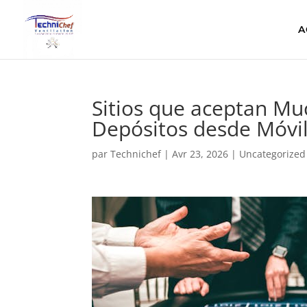
A
Sitios que aceptan Mu
Depósitos desde Móvil
par
Technichef
|
Avr 23, 2026
|
Uncategorized