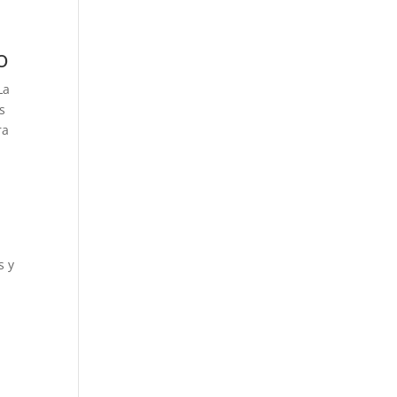
o
La
s
ra
s y