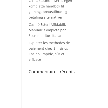
Casea Casino – Deres egen
komplette håndbok til
gaming, bonustilbud og
betalingsalternativer
Casinò Esteri Affidabili:
Manuale Completa per
Scommettitori Italiani
Explorer les méthodes de
paiement chez Simsinos
Casino : rapide, sûr et
efficace
Commentaires récents