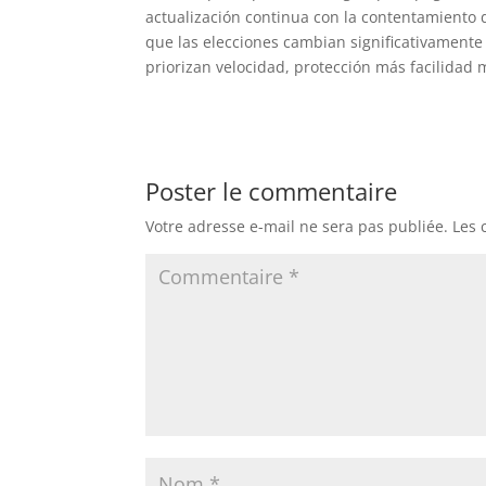
actualización continua con la contentamiento
que las elecciones cambian significativament
priorizan velocidad, protección más facilidad 
Poster le commentaire
Votre adresse e-mail ne sera pas publiée.
Les 