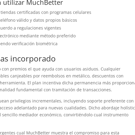
 utilizar MuchBetter
tiendas certificadas con programas celulares
eléfono válido y datos propios básicos
cuerdo a regulaciones vigentes
electrónico mediante método preferido
endo verificación biométrica
as incorporado
 con premios el que ayuda con usuarios asiduos. Cualquier
bles canjeables por reembolsos en metálico, descuentos con
a herramienta. El plan incentiva dicha permanencia más proporcion
onalidad fundamental con tramitación de transacciones.
uean privilegios incrementales, incluyendo soporte preferente con 
acceso adelantado para nuevas cualidades. Dicho abordaje holísti
l sencillo mediador económico, convirtiéndolo cual instrumento
ergentes cual MuchBetter muestra el compromiso para esta