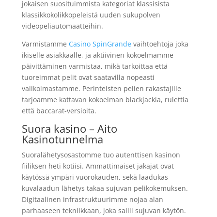
jokaisen suosituimmista kategoriat klassisista
klassikkokolikkopeleistä uuden sukupolven
videopeliautomaatteihin.
Varmistamme
Casino SpinGrande
vaihtoehtoja joka
ikiselle asiakkaalle, ja aktiivinen kokoelmamme
päivittäminen varmistaa, mikä tarkoittaa että
tuoreimmat pelit ovat saatavilla nopeasti
valikoimastamme. Perinteisten pelien rakastajille
tarjoamme kattavan kokoelman blackjackia, rulettia
että baccarat-versioita.
Suora kasino – Aito
Kasinotunnelma
Suoralähetysosastomme tuo autenttisen kasinon
fiiliksen heti kotiisi. Ammattimaiset jakajat ovat
käytössä ympäri vuorokauden, sekä laadukas
kuvalaadun lähetys takaa sujuvan pelikokemuksen.
Digitaalinen infrastruktuurimme nojaa alan
parhaaseen tekniikkaan, joka sallii sujuvan käytön.