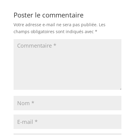
Poster le commentaire
Votre adresse e-mail ne sera pas publiée.
Les
champs obligatoires sont indiqués avec
*