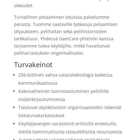
oikeudet.
Turvallinen pelaaminen edustaa palvelumme
perusta. Tuomme saataville työkaluja pelaamisen
ohjaukseen, pelihaitan sekä pelihistorioiden
tarkkailuun. Yhdessä GamCare-yhteisön kanssa
tarjoamme tukea käyttäjille, mitkä havaitsevat
peliharrastuksen ongelmalliseksi.
Turvakeinot
256-bittinen vahva salausteknologia kaikessa
kommunikaatiossa
Kaksivaiheinen tunnistautuminen pelitilille
sisäänkirjautumisessa
Toistuvat objektiivisten organisaatioiden tekemät
tietoturvatarkastukset
Käyttäjävarojen varastointi erillisillä erotetuilla
tileillä toiminnallisista taloudellisista resursseista
Automaattiset valvontavälineet epäilyttävän