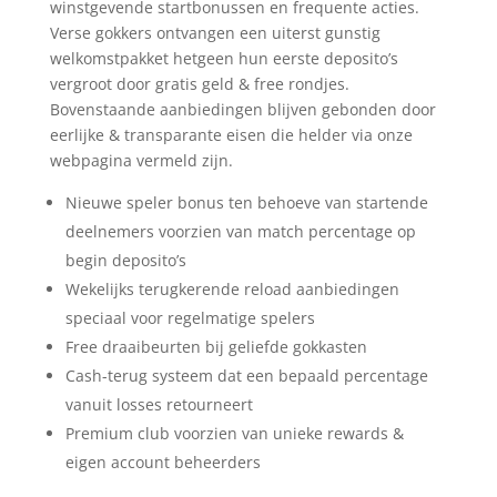
winstgevende startbonussen en frequente acties.
Verse gokkers ontvangen een uiterst gunstig
welkomstpakket hetgeen hun eerste deposito’s
vergroot door gratis geld & free rondjes.
Bovenstaande aanbiedingen blijven gebonden door
eerlijke & transparante eisen die helder via onze
webpagina vermeld zijn.
Nieuwe speler bonus ten behoeve van startende
deelnemers voorzien van match percentage op
begin deposito’s
Wekelijks terugkerende reload aanbiedingen
speciaal voor regelmatige spelers
Free draaibeurten bij geliefde gokkasten
Cash-terug systeem dat een bepaald percentage
vanuit losses retourneert
Premium club voorzien van unieke rewards &
eigen account beheerders