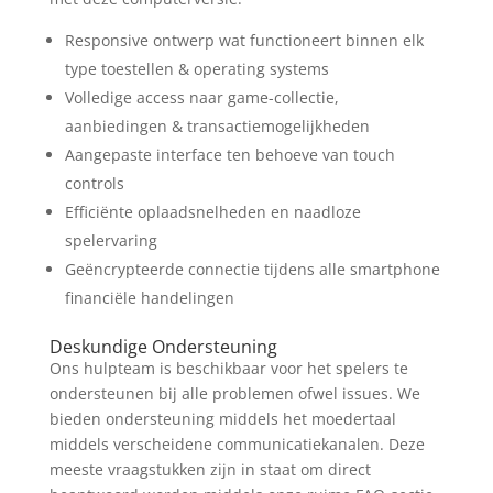
Responsive ontwerp wat functioneert binnen elk
type toestellen & operating systems
Volledige access naar game-collectie,
aanbiedingen & transactiemogelijkheden
Aangepaste interface ten behoeve van touch
controls
Efficiënte oplaadsnelheden en naadloze
spelervaring
Geëncrypteerde connectie tijdens alle smartphone
financiële handelingen
Deskundige Ondersteuning
Ons hulpteam is beschikbaar voor het spelers te
ondersteunen bij alle problemen ofwel issues. We
bieden ondersteuning middels het moedertaal
middels verscheidene communicatiekanalen. Deze
meeste vraagstukken zijn in staat om direct