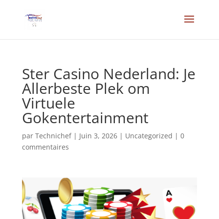
Ster Casino Nederland: Je
Allerbeste Plek om
Virtuele
Gokentertainment
par
Technichef
|
Juin 3, 2026
|
Uncategorized
|
0
commentaires