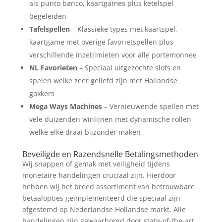
als punto banco, kaartgames plus ketelspel
begeleiden
Tafelspellen
– Klassieke types met kaartspel,
kaartgame met overige favorietspellen plus
verschillende inzetlimieten voor alle portemonnee
NL Favorieten
– Speciaal uitgezochte slots en
spelen welke zeer geliefd zijn met Hollandse
gokkers
Mega Ways Machines
– Vernieuwende spellen met
vele duizenden winlijnen met dynamische rollen
welke elke draai bijzonder maken
Beveiligde en Razendsnelle Betalingsmethoden
Wij snappen of gemak met veiligheid tijdens
monetaire handelingen cruciaal zijn. Hierdoor
hebben wij het breed assortiment van betrouwbare
betaalopties geïmplementeerd die speciaal zijn
afgestemd op Nederlandse Hollandse markt. Alle
handelingen zijn gewaarborgd door state-of-the-art