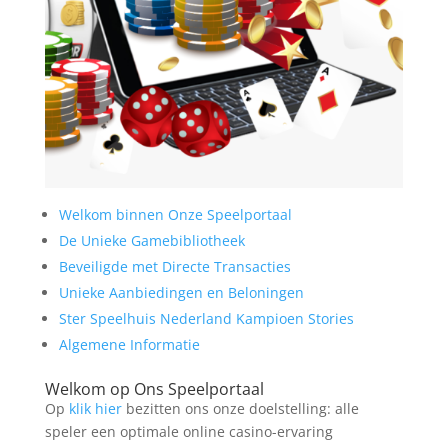
Welkom binnen Onze Speelportaal
De Unieke Gamebibliotheek
Beveiligde met Directe Transacties
Unieke Aanbiedingen en Beloningen
Ster Speelhuis Nederland Kampioen Stories
Algemene Informatie
Welkom op Ons Speelportaal
Op
klik hier
bezitten ons onze doelstelling: alle
speler een optimale online casino-ervaring