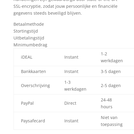
SSL-encryptie, zodat jouw persoonlijke en financiële
gegevens steeds beveiligd blijven.
Betaalmethode
Stortingstijd
Uitbetalingstijd
Minimumbedrag
1-2
iDEAL
Instant
werkdagen
Bankkaarten
Instant
3-5 dagen
1-3
Overschrijving
2-5 dagen
werkdagen
24-48
PayPal
Direct
hours
Niet van
Paysafecard
Instant
toepassing