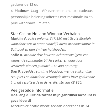
gedurende 12 uur
Platinum Laag
– VIP-evenementen, luxe cadeaus,
persoonlijke beloningsoffertes met maximale inzet-
plus withdrawallimieten
Star Casino Holland Winnaar Verhalen
Martijn V.
pakte onlangs €47.850 met Grote Moolah
waardoor was in staat eindelijk diens droomvakantie in
Bali boeken aan z’n hele huishouden.
Sofie K.
draaide drie beurten achtereenvolgens een
winnende combinatie bij Fire Joker en daardoor
verdiende via een glimlach €12.400 op terug.
Dan R.
speelde real-time blackjack met de vakkundige
croupiers en daardoor verhoogde diens inzet gedurende
1 u, dit resulteerde in de verdienste van €8.920.
Veelgestelde Informatie
Hoe lang duurt de totdat mijn gebruikersaccount is
gevalideerd?
Accountverificatie wordt gedaan doorgaans in 24