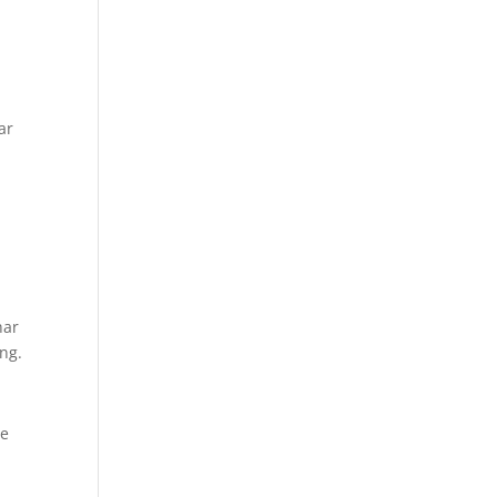
r
ar
har
ing.
de