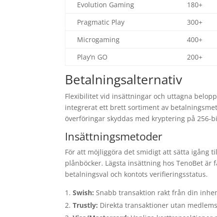
Evolution Gaming
180+
Pragmatic Play
300+
Microgaming
400+
Play’n GO
200+
Betalningsalternativ
Flexibilitet vid insättningar och uttagna belop
integrerat ett brett sortiment av betalningsme
överföringar skyddas med kryptering på 256-b
Insättningsmetoder
För att möjliggöra det smidigt att sätta igång 
plånböcker. Lägsta insättning hos TenoBet är 
betalningsval och kontots verifieringsstatus.
Swish:
Snabb transaktion rakt från din inhe
Trustly:
Direkta transaktioner utan medlems