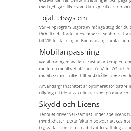
extravärde från debut insättningen och pågå 
med tydliga villkor som klart specificerar bonusv
Lojalitetssystem
Vår VIP-program utgörs av många steg där du sjä
förbättrade fördelar exempelvis snabbare tran
till VIP-tillställningar. Bonuspoäng samlas aut
Mobilanpassning
Mobillösningen av detta casino är komplett opt
moderna mobilwebbläsare på både iOS och Andr
mobilskärmar, vilket tillhandahåller spelaren f
Användargränssnittet är optimerat för bättre
tillgång till identiska tjänster som på datorv
Skydd och Licens
TenoBet driver verksamhet under spellicens f
myndigheter. Detta faktum betyder att casinot 
trygga fair vinster och adekvat förvaltning av