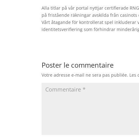
Alla titlar på vår portal nyttjar certifierade R
på fristående räkningar avskilda från casinots d
Vårt åtagande för kontrollerat spel inkluderar
identitetsverifiering som förhindrar minderåriga
Poster le commentaire
Votre adresse e-mail ne sera pas publiée.
Les 