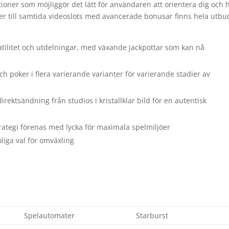
ktioner som möjliggör det lätt för användaren att orientera dig och h
iner till samtida videoslots med avancerade bonusar finns hela utbu
latilitet och utdelningar, med växande jackpottar som kan nå
ch poker i flera varierande varianter för varierande stadier av
irektsändning från studios i kristallklar bild för en autentisk
rategi förenas med lycka för maximala spelmiljöer
oliga val för omväxling
Spelautomater
Starburst