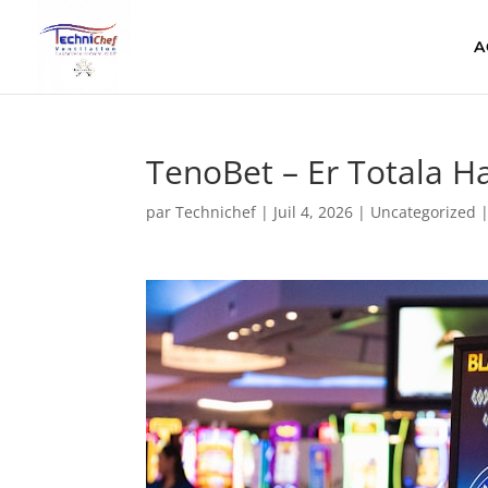
A
TenoBet – Er Totala Ha
par
Technichef
|
Juil 4, 2026
|
Uncategorized