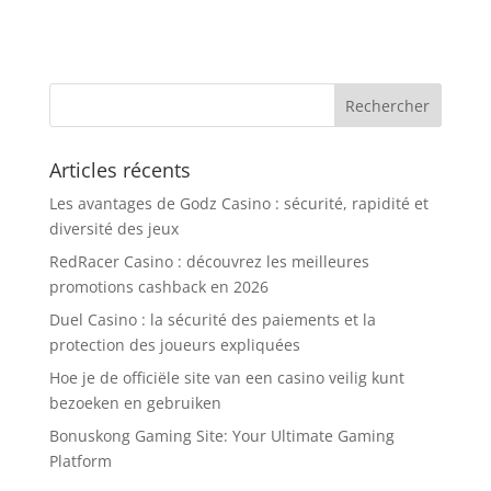
Articles récents
Les avantages de Godz Casino : sécurité, rapidité et
diversité des jeux
RedRacer Casino : découvrez les meilleures
promotions cashback en 2026
Duel Casino : la sécurité des paiements et la
protection des joueurs expliquées
Hoe je de officiële site van een casino veilig kunt
bezoeken en gebruiken
Bonuskong Gaming Site: Your Ultimate Gaming
Platform