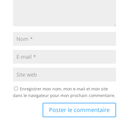
Enregistrer mon nom, mon e-mail et mon site
dans le navigateur pour mon prochain commentaire.