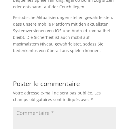
bequemes Spielerfahrung, egal ob Du im Zug sitzen
oder entspannt auf der Couch liegen.
Periodische Aktualisierungen stellen gewährleisten,
dass unsere mobile Plattform mit den aktuellsten
Systemversionen von iOS und Android kompatibel
bleibt. Die Sicherheit ist auch mobil auf
maximalstem Niveau gewährleistet, sodass Sie
bedenkenlos von überall aus spielen können.
Poster le commentaire
Votre adresse e-mail ne sera pas publiée.
Les
champs obligatoires sont indiqués avec
*