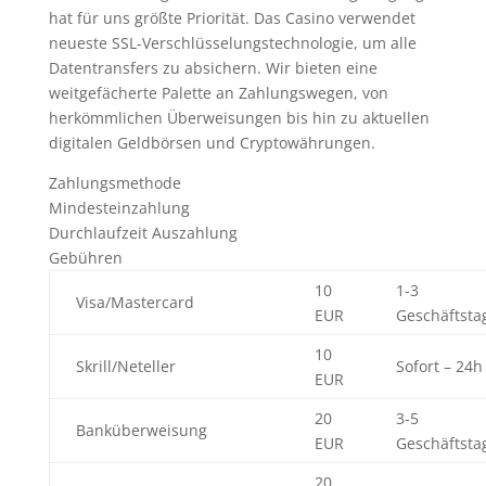
hat für uns größte Priorität. Das Casino verwendet
neueste SSL-Verschlüsselungstechnologie, um alle
Datentransfers zu absichern. Wir bieten eine
weitgefächerte Palette an Zahlungswegen, von
herkömmlichen Überweisungen bis hin zu aktuellen
digitalen Geldbörsen und Cryptowährungen.
Zahlungsmethode
Mindesteinzahlung
Durchlaufzeit Auszahlung
Gebühren
10
1-3
Visa/Mastercard
EUR
Geschäftsta
10
Skrill/Neteller
Sofort – 24h
EUR
20
3-5
Banküberweisung
EUR
Geschäftsta
20