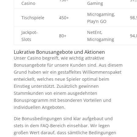
Casino
Gaming
Microgaming,
Tischspiele
450+
98
Play’n GO
Jackpot-
NetEnt,
80+
94
Slots
Microgaming
Lukrative Bonusangebote und Aktionen
Unser Casino begreift, wie wichtig attraktive
Bonusangebote für unsere Kunden sind. Aus diesem
Grund haben wir ein gestaffeltes Willkommenspaket
entwickelt, welches neue Spieler optimal beim
Einstieg unterstützt. Zusätzlich gewinnen
Stammkunden von einem ausgedehnten
Bonusprogramm mit besonderen Vorteilen und
individuellen Angeboten.
Die Bonusbedingungen sind klar aufgebaut und
stets in dem FAQ-Bereich einsehbar. Wir legen
großen Wert darauf, dass sämtliche Bedingungen