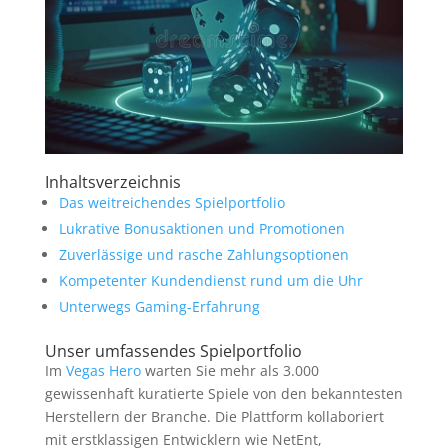
Inhaltsverzeichnis
Das weitreichendes Spielportfolio
Lukrative Bonusaktionen und Promotionen
Zuverlässige und rasche Zahlungsoptionen
Kompetenter Kundendienst rund um die Uhr
Unterwegs Gaming-Erfahrung
Unser umfassendes Spielportfolio
Im
Vegas Hero
warten Sie mehr als 3.000
gewissenhaft kuratierte Spiele von den bekanntesten
Herstellern der Branche. Die Plattform kollaboriert
mit erstklassigen Entwicklern wie NetEnt,