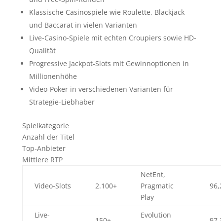
Klassische Casinospiele wie Roulette, Blackjack
und Baccarat in vielen Varianten
Live-Casino-Spiele mit echten Croupiers sowie HD-
Qualität
Progressive Jackpot-Slots mit Gewinnoptionen in
Millionenhöhe
Video-Poker in verschiedenen Varianten für
Strategie-Liebhaber
Spielkategorie
Anzahl der Titel
Top-Anbieter
Mittlere RTP
NetEnt,
Video-Slots
2.100+
Pragmatic
96
Play
Live-
Evolution
150+
97