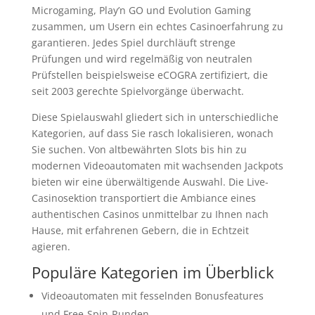
Microgaming, Play’n GO und Evolution Gaming
zusammen, um Usern ein echtes Casinoerfahrung zu
garantieren. Jedes Spiel durchläuft strenge
Prüfungen und wird regelmäßig von neutralen
Prüfstellen beispielsweise eCOGRA zertifiziert, die
seit 2003 gerechte Spielvorgänge überwacht.
Diese Spielauswahl gliedert sich in unterschiedliche
Kategorien, auf dass Sie rasch lokalisieren, wonach
Sie suchen. Von altbewährten Slots bis hin zu
modernen Videoautomaten mit wachsenden Jackpots
bieten wir eine überwältigende Auswahl. Die Live-
Casinosektion transportiert die Ambiance eines
authentischen Casinos unmittelbar zu Ihnen nach
Hause, mit erfahrenen Gebern, die in Echtzeit
agieren.
Populäre Kategorien im Überblick
Videoautomaten mit fesselnden Bonusfeatures
und Free-Spin-Runden